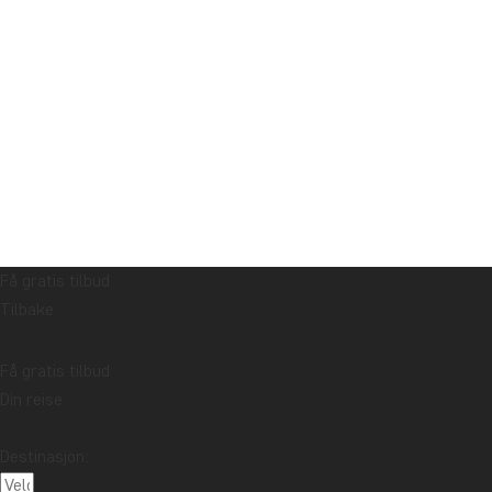
Få gratis tilbud
Tilbake
Få gratis tilbud
Din reise
Destinasjon: