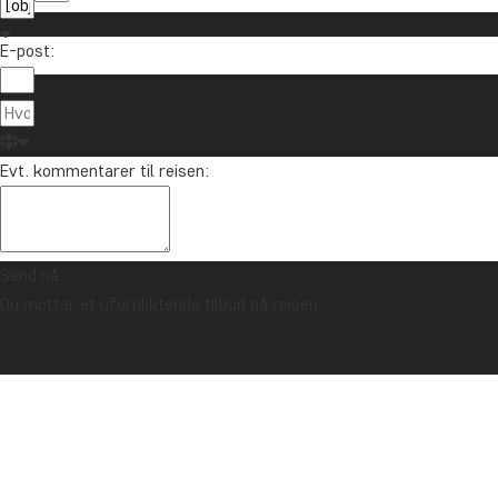
E-post:
Evt. kommentarer til reisen:
Send nå
Du mottar et uforpliktende tilbud på reisen.
TRYGGHETSGARANTI & ALLTID FAST PRIS - LES MER
Forside
Overnatting
Argentina