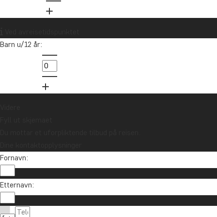
Ved avreisetidspunktet
Barn u/12 år:
Videre
Fyll ut skjemaet
Du mottar et uforpliktende tilbud på reisen.
Dine kontaktopplysninger
Fornavn:
Etternavn: