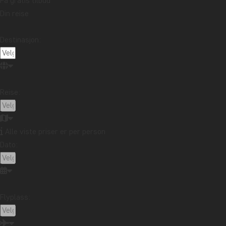
Få gratis tilbud
Safari i Sør-Afrika
Din reise
Sør-Afrika er et fortryllende safariland som byr på 
Destinasjon:
omgivelser.
De fleste av våre Sør-Afrika-reiser tar deg med på sa
(også kjent som ”Greater Kruger”). Nasjonalparken i
slettelandskap, grønne skogsområder og brusende elve
Reise:
Five» samt klassiske safaridyr som sjiraffer, sebraer
I
Kariega Game Reserve
, som ligger i Eastern Cape i
Alle viste priser er per person
drive i malariafrie omgivelser. Safarien foregår her i
Dato:
opplevelsene rundes av med overnatting i luksuriøse 
Din
safari i Sør-Afrika
kan også gå til
Nambiti Privat
KwaZulu-Natal-provinsen. Dette imponerende naturområ
Flyplass:
også oppleve et utall av fugle- og pattedyrarter – inkl
for å huse.