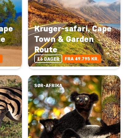
Cape
Kruger-safari, Cape
ie
Town & Garden
Route
FRA 49.795 KR.
16 DAGER
SØR-AFRIKA