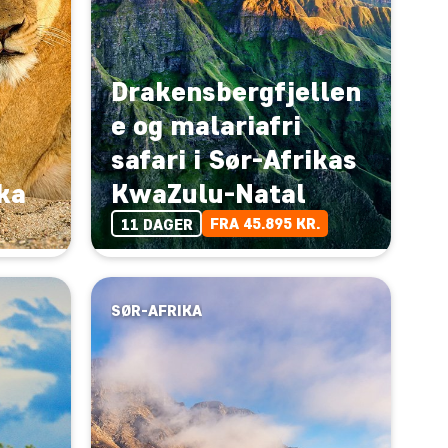
Drakensbergfjellen
e og malariafri
safari i Sør-Afrikas
ika
KwaZulu-Natal
FRA 45.895 KR.
11 DAGER
SØR-AFRIKA