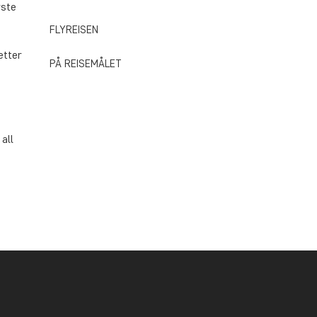
rste
FLYREISEN
etter
PÅ REISEMÅLET
all
r.