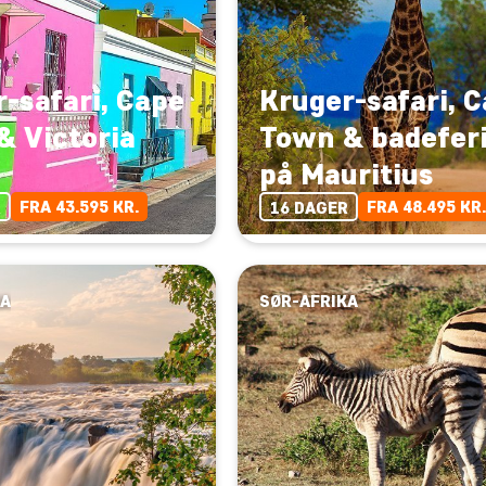
-safari, Cape
Kruger-safari, 
& Victoria
Town & badefer
på Mauritius
FRA 43.595 KR.
FRA 48.495 KR.
R
16 DAGER
KA
SØR-AFRIKA