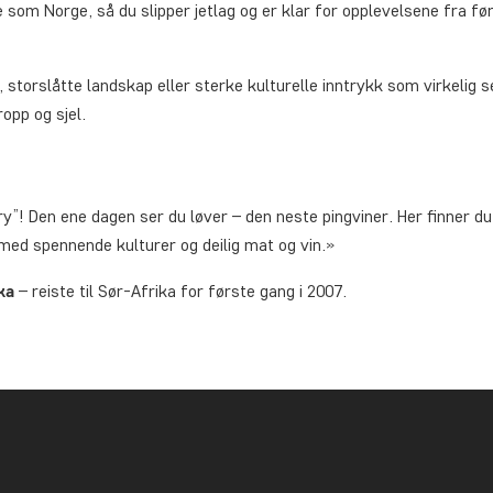
 som Norge, så du slipper jetlag og er klar for opplevelsene fra fø
storslåtte landskap eller sterke kulturelle inntrykk som virkelig s
opp og sjel.
y”! Den ene dagen ser du løver – den neste pingviner. Her finner du 
t med spennende kulturer og deilig mat og vin.»
ka
– reiste til Sør-Afrika for første gang i 2007.
r deg muligheten til å oppleve det beste av landets mange fasette
 oppleve på en reise til Sør-Afrika.