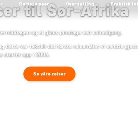
ser til Sør-Afrika
er
Reisetemaer
Overnatting
Praktisk in
termiddagen og et glass pinotage ved solnedgang.
 og dette var faktisk det første reisemålet vi sendte gjest
s startet opp i 2006.
Se våre reiser