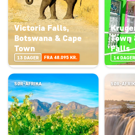
Victoria Falls,
Kruger
Botswana & Cape
Town 
Town
Falls
FRA 48.095 KR.
13 DAGER
14 DAGE
SØR-AFRIKA
SØR-AFRI