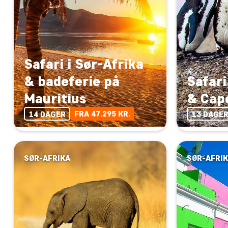
Safari i Sør-Afrika
& badeferie på
Safari
Mauritius
& Cap
FRA 47.295 KR.
14 DAGER
13 DAGE
SØR-AFRIKA
SØR-AFRI