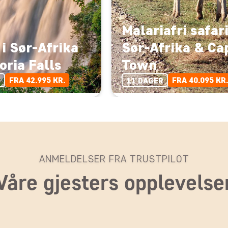
Malariafri safari
 i Sør-Afrika
Sør-Afrika & Ca
oria Falls
Town
FRA 42.995 KR.
FRA 40.095 KR.
R
11 DAGER
ANMELDELSER FRA TRUSTPILOT
Våre gjesters opplevelse