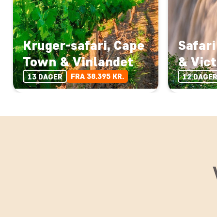
Kruger-safari, Cape
Safari
Town & Vinlandet
& Vict
FRA 38.395 KR.
13 DAGER
12 DAGE