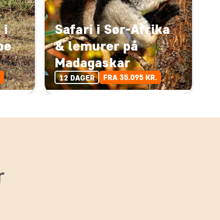
 i
Safari i Sør-Afrika
pe
& lemurer på
Madagaskar
FRA 35.095 KR.
12 DAGER
r