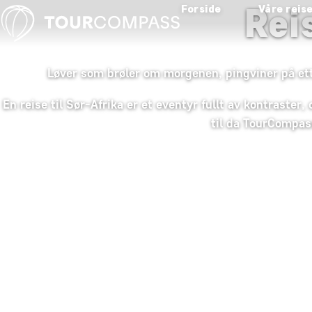
Rei
Forside
Våre reis
Løver som brøler om morgenen, pingviner på et
En reise til Sør-Afrika er et eventyr fullt av kontraster,
til da TourCompas