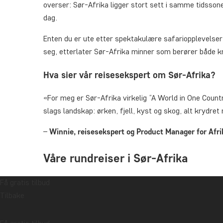
overser: Sør-Afrika ligger stort sett i samme tidssone
dag.
Enten du er ute etter spektakulære safariopplevelser, 
seg, etterlater Sør-Afrika minner som berører både kr
Hva sier vår reisesekspert om Sør-Afrika?
«For meg er Sør-Afrika virkelig “A World in One Countr
slags landskap: ørken, fjell, kyst og skog, alt krydre
–
Winnie, reisesekspert og Product Manager for Afri
Våre rundreiser i Sør-Afrika
Få gratis tilbud
Våre rundreiser i Sør-Afrika er nøye sammensatt og gi
Tilbake
Nedenfor kan du lese om noen av høydepunktene du kan