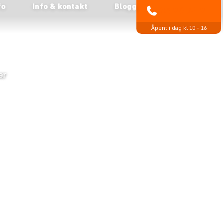
fo
Info & kontakt
Blogg
85 29 54 24
Åpent i dag kl 10 - 16
er