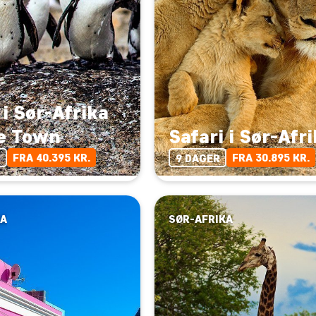
 i Sør-Afrika
e Town
Safari i Sør-Afr
FRA 40.395 KR.
FRA 30.895 KR.
R
9 DAGER
KA
SØR-AFRIKA