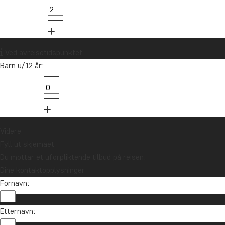
Ved avreisetidspunktet
Barn u/12 år:
Videre
Fyll ut skjemaet
Du mottar et uforpliktende tilbud på reisen.
Dine kontaktopplysninger
Fornavn:
Etternavn: