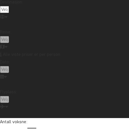
Destinasjon:
Reise:
Alle viste priser er per person
Dato:
Flyplass:
Antall voksne: