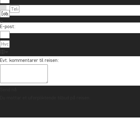
E-post:
Evt. kommentarer til reisen:
Send nå
Du mottar et uforpliktende tilbud på reisen.
TRYGGHETSGARANTI & ALLTID FAST PRIS - LES MER
Forside
New York