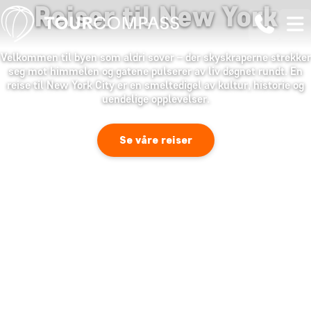
Reiser til New York
Velkommen til byen som aldri sover – der skyskraperne strekker
seg mot himmelen og gatene pulserer av liv døgnet rundt. En
reise til New York City er en smeltedigel av kultur, historie og
uendelige opplevelser.
Se våre reiser