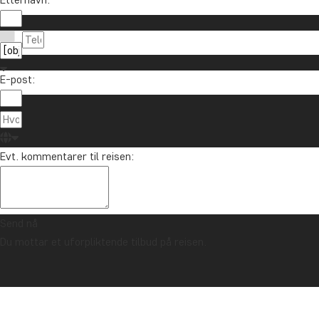
E-post:
Evt. kommentarer til reisen:
Send nå
Du mottar et uforpliktende tilbud på reisen.
TRYGGHETSGARANTI & ALLTID FAST PRIS - LES MER