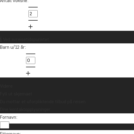
Antall voksne:
Ved avreisetidspunktet
Barn u/12 år:
Videre
Fyll ut skjemaet
Du mottar et uforpliktende tilbud på reisen.
Dine kontaktopplysninger
Fornavn:
Etternavn: