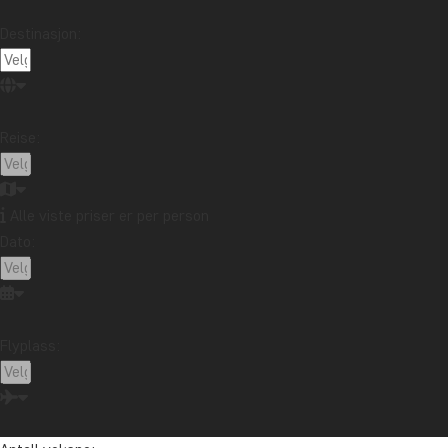
Destinasjon:
Reise:
Alle viste priser er per person
Dato:
Flyplass: