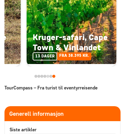
 i
pe
Kruger-safari, Cape
Town & Vinlandet
FRA 38.395 KR.
13 DAGER
TourCompass – Fra turist til eventyrreisende
Generell informasjon
Siste artikler