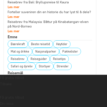
Reisebrev fra Bali: Bryllupsreise til Kaura
Les mer
Forteller suveniren din en historie du har lyst til å dele?
Les mer
Reisebrev fra Malaysia: Båttur på Kinabatangan-elven
på Nord-Borneo
Les mer
Emne
Bærekraft
Beste reisetid
Høytider
Mat og drikke
Nasjonalparker
Pakkelister
Reisebrev
Reiseguider
Reisetips
Safari og dyreliv
Storbyer
Strender
Reisemål
Få gratis tilbud
Afrika
Argentina
Asia
Australia
Bali
Tilbake
Borneo
Botswana
Brasil
Canada
Cape Town
Chile
Colombia
Costa Rica
Få gratis tilbud
Cuba
Ecuador
Galapagosøyene
Guatemala
Din reise