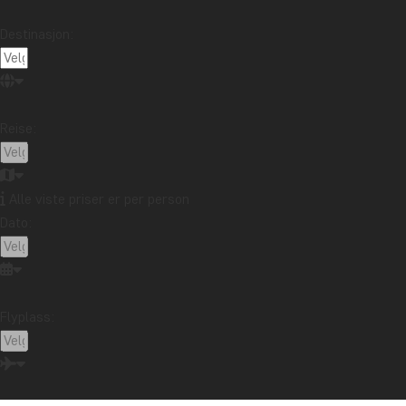
Indonesia
Japan
Kambodsja
Kenya
Destinasjon:
Kilimanjaro
Kina
Laos
Latin-Amerika
Madagaskar
Malaysia
Maldivene
Marokko
Mauritius
Mexico
New Zealand
Nord-Amerika
Oseania
Panama
Peru
Singapore
Reise:
Sør-Afrika
Sri Lanka
Tanzania
Thailand
Uganda
USA
Vietnam
Zambia
Zanzibar
Alle viste priser er per person
Dato:
Vil du motta reiseinspirasjon og
nyheter?
Meld deg på vårt nyhetsbrev og bli med i
Flyplass:
trekningen av et reisegavekort på 10.000 kr.
Meld meg på