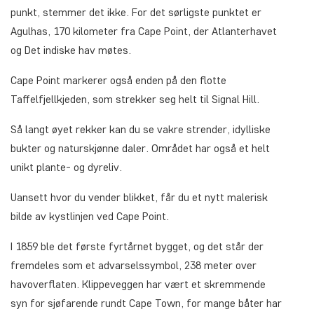
punkt, stemmer det ikke. For det sørligste punktet er
Agulhas, 170 kilometer fra Cape Point, der Atlanterhavet
og Det indiske hav møtes.
Cape Point markerer også enden på den flotte
Taffelfjellkjeden, som strekker seg helt til Signal Hill.
Så langt øyet rekker kan du se vakre strender, idylliske
bukter og naturskjønne daler. Området har også et helt
unikt plante- og dyreliv.
Uansett hvor du vender blikket, får du et nytt malerisk
bilde av kystlinjen ved Cape Point.
I 1859 ble det første fyrtårnet bygget, og det står der
fremdeles som et advarselssymbol, 238 meter over
havoverflaten. Klippeveggen har vært et skremmende
syn for sjøfarende rundt Cape Town, for mange båter har