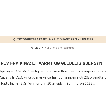
TRYGGHETSGARANTI & ALLTID FAST PRIS - LES MER
Forside
Nyheter og reiseartikler
BREV FRA KINA: ET VARMT OG GLEDELIG GJENSYN
kje mye på 20 år. Særlig i et land som Kina, der utviklingen aldri står
Claus, vår CEO, virkelig merke da han og familien i juli 2025 vendte ti
e kalte hjem i 5 år for mer enn 20 år siden. Sommeren 2025…