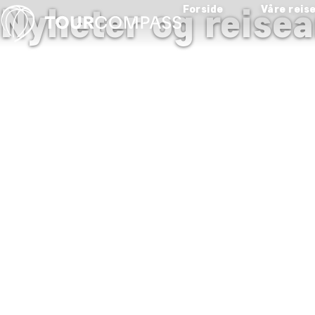
Nyheter og reisea
Forside
Våre reis