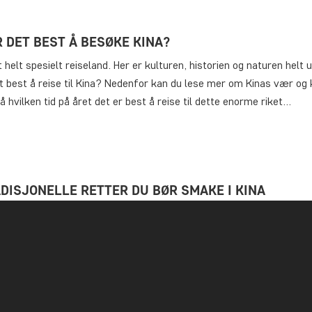
 DET BEST Å BESØKE KINA?
t helt spesielt reiseland. Her er kulturen, historien og naturen helt 
t best å reise til Kina? Nedenfor kan du lese mer om Kinas vær og 
å hvilken tid på året det er best å reise til dette enorme riket…
ADISJONELLE RETTER DU BØR SMAKE I KINA
jent for sin meget varierte matkultur, der retter som pekingand og
 er noen av de mest kjente. Det kinesiske kjøkkenet har selvfølgel
 mange andre spennende retter som er tilberedt av friske råvarer o
 velsmakende sauser. Nedenfor kan du lese våre forslag til…