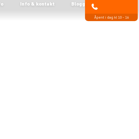
fo
Info & kontakt
Blogg
85 29 54 24
Åpent i dag kl 10 - 16