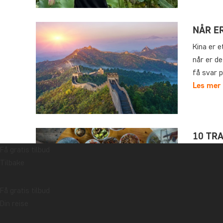
NÅR ER
Kina er e
når er de
få svar p
Les mer
10 TR
Få gratis tilbud
Kina er k
Tilbake
dumplings
uendelig
Få gratis tilbud
også har
Din reise
Les mer