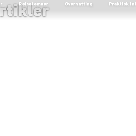
rtikler
er
Reisetemaer
Overnatting
Praktisk in