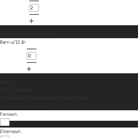
Ved avreisetidspunktet
1
Barn u/12 år:
Videre
Fyll ut skjemaet
Du mottar et uforpliktende tilbud på reisen.
Dine kontaktopplysninger
Fornavn:
Vil du motta reiseinspirasjon og nyhet
Etternavn:
Meld deg på vårt nyhetsbrev og bli med i treknin