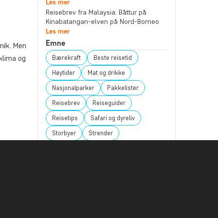
Les mer
Reisebrev fra Malaysia: Båttur på
Kinabatangan-elven på Nord-Borneo
Les mer
Emne
unik. Men
klima og
Bærekraft
Beste reisetid
Høytider
Mat og drikke
Nasjonalparker
Pakkelister
Reisebrev
Reiseguider
Reisetips
Safari og dyreliv
Storbyer
Strender
Reisemål
ig også
Afrika
Argentina
Asia
g ofte
Australia
Bali
Borneo
Botswana
Brasil
Canada
Cape Town
Chile
Colombia