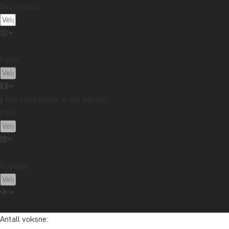
Destinasjon:
7 HIST
Kinas his
århundren
Reise:
besøkend
og utfors
tips…
Alle viste priser er per person
Les mer
Dato:
REISE
Høsten 2
du lese o
Flyplass:
min. Yes,
Et topp 
Les mer
Antall voksne: