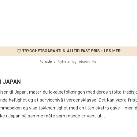
TRYGGHETSGARANTI & ALLTID FAST PRIS - LES MER
Forside
Nyheter og reiseartikler
I JAPAN
iser til Japan, møter du lokalbefolkningen med deres stolte tradisj
de høflighet og et servicenivå i verdensklasse. Det kan være fris
ommeboken og vise takknemlighet med en liten ekstra gave – men d
kke i Japan på samme måte som mange er vant til…