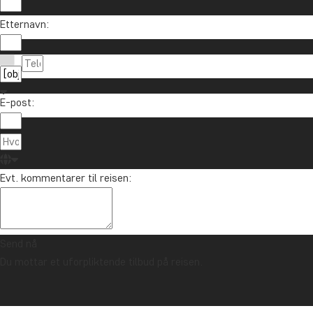
Vil du motta reiseinspirasjon og nyhet
Etternavn:
Meld deg på vårt nyhetsbrev og bli med i treknin
E-post:
Om TourCo
TourCompass
85 29 54 24
Evt. kommentarer til reisen:
Hasselager C
info@tourcompass.no
DK-8260 Viby
ma.-to.: 10-16 | fr.: 10-14
CVR-nr.: 286
Send nå
Du mottar et uforpliktende tilbud på reisen.
Opphavsrett © 2006 - 2026 | TourCompass | CVR: 28690924