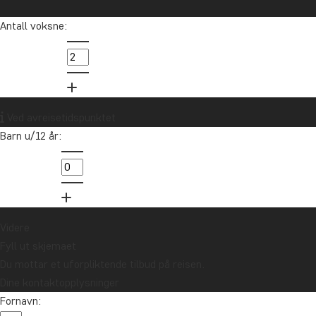
Antall voksne:
Ved avreisetidspunktet
Barn u/12 år:
1
Videre
Fyll ut skjemaet
Du mottar et uforpliktende tilbud på reisen.
Dine kontaktopplysninger
Fornavn: