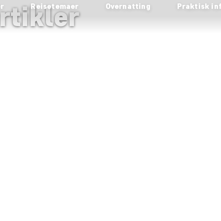
rtikler
er
Reisetemaer
Overnatting
Praktisk in