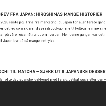
BREV FRA JAPAN: HIROSHIMAS MANGE HISTORIER
 2025 reiste jeg, Trine fra marketing, til Japan for aller første gang
 er det jeg som skriver disse introduksjonene til kollegene mine sin
ser på våre reisemål rundt om i verden. Men denne gangen var det m
til Japan byr på så mange inntrykk…
OCHI TIL MATCHA – SJEKK UT 8 JAPANSKE DESSE
der ofte det japanske kjøkkenet med fersk, delikat sushi eller den 
e ramen-suppen – og det finnes utallige smakfulle japanske retter
en det japanske kjøkken et har også et stort utvalg velsmakende s
 med fordel kan prøve på en reise til Japan. I…