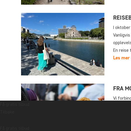
REISE
I oktober
Vanligvis
opplevel
En reise 
Les mer
FRA M
Vi forbin
Få gratis tilbud
smakfull
Tilbake
prøve. M
retter du
Få gratis tilbud
Les mer