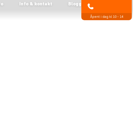
fo
Info & kontakt
Blogg
85 29 54 24
Åpent i dag kl 10 - 14