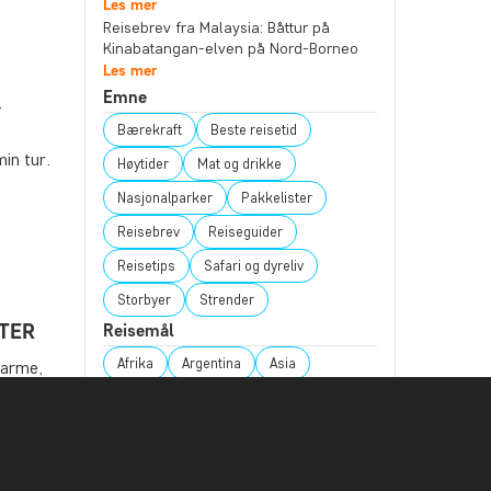
Les mer
Reisebrev fra Malaysia: Båttur på
Kinabatangan-elven på Nord-Borneo
Les mer
Emne
.
e
Bærekraft
Beste reisetid
in tur.
Høytider
Mat og drikke
Nasjonalparker
Pakkelister
Reisebrev
Reiseguider
Reisetips
Safari og dyreliv
Storbyer
Strender
RTER
Reisemål
Afrika
Argentina
Asia
varme,
 du bør
Australia
Bali
Borneo
øte
Botswana
Brasil
Canada
Cape Town
Chile
Colombia