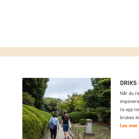
DRIKS 
Når du re
imponeren
ta opp l
brukes i
Les mer