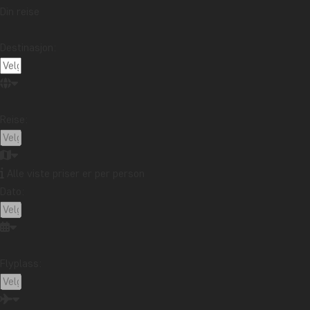
Din reise
Destinasjon:
KOYO 
Japan er 
hypermode
Reise:
eneståen
til Japan
Les mer
Alle viste priser er per person
Dato:
REISE
I 2018 va
millionby
Flyplass:
var spen
Japan fø
Les mer