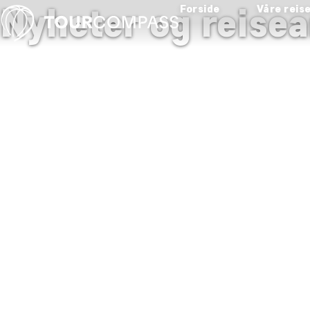
Nyheter og reisea
Forside
Våre reis