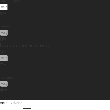
Destinasjon:
Pris
Per person fra: 1.595 kr.
Reise:
Nord-Amerika
Alle viste priser er per person
Dato:
Ta kontakt med reisespesialisten vår
Flyplass:
Pernille har reist over hele verden siden hun var veldig ung, og i
dag har hun mer enn 30 års erfaring med å hjelpe andre på deres
drømmereise
Antall voksne:
info@tourcompass.no