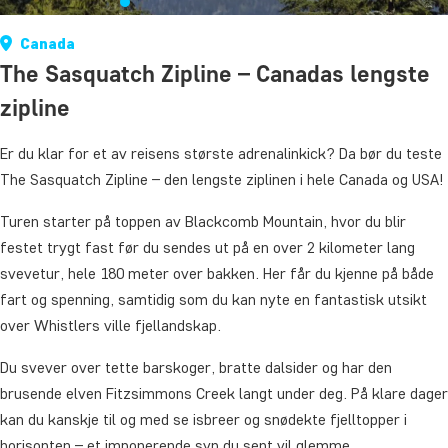
Canada
The Sasquatch Zipline – Canadas lengste
zipline
Er du klar for et av reisens største adrenalinkick? Da bør du teste
The Sasquatch Zipline – den lengste ziplinen i hele Canada og USA!
Turen starter på toppen av Blackcomb Mountain, hvor du blir
festet trygt fast før du sendes ut på en over 2 kilometer lang
svevetur, hele 180 meter over bakken. Her får du kjenne på både
fart og spenning, samtidig som du kan nyte en fantastisk utsikt
over Whistlers ville fjellandskap.
Du svever over tette barskoger, bratte dalsider og har den
brusende elven Fitzsimmons Creek langt under deg. På klare dager
kan du kanskje til og med se isbreer og snødekte fjelltopper i
horisonten – et imponerende syn du sent vil glemme.