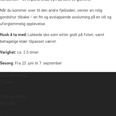
Når du kommer over til den andre fjellsiden, venter en rolig
gondoltur tilbake – en fin og avslappende avslutning på en vill og
uforglemmelig opplevelse.
Husk å ta med:
Lukkede sko som sitter godt på foten, samt
behagelige klær tilpasset været.
Varighet:
ca. 2,5 timer.
Sesong
: Fra 13. juni til 7. september
Aldersgrense:
Fra 10 år, og minimumsvekt 34 kg.
Få gratis tilbud
Tilbake
Merk:
Det er begrenset med oppbevaringsplass, så unngå å ta med
vesker eller løse gjenstander.
Få gratis tilbud
Prisen inkluderer ikke:
Mat og drikke.
Din reise
Vi anbefaler at du bestiller turen samtidig som du bestiller reisen.