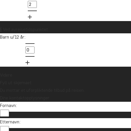
85 29 54 24
Vil du motta reiseinspirasjon og
Ved avreisetidspunktet
nyheter?
Barn u/12 år:
Meld deg på vårt nyhetsbrev og bli med i
trekningen av et reisegavekort på 10.000 kr.
Meld meg på
Videre
Fyll ut skjemaet
Du mottar et uforpliktende tilbud på reisen.
Dine kontaktopplysninger
Fornavn:
Etternavn: