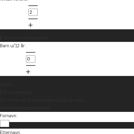
info@tourcompass.no
85 29 54 24
Vil du motta reiseinspirasjon og
Ved avreisetidspunktet
nyheter?
Barn u/12 år:
Meld deg på vårt nyhetsbrev og bli med i
trekningen av et reisegavekort på 10.000 kr.
Meld meg på
Videre
Fyll ut skjemaet
Du mottar et uforpliktende tilbud på reisen.
Dine kontaktopplysninger
Fornavn:
Etternavn: