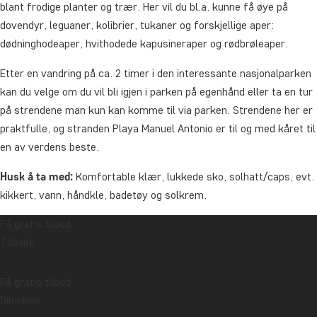
blant frodige planter og trær. Her vil du bl.a. kunne få øye på
dovendyr, leguaner, kolibrier, tukaner og forskjellige aper:
dødninghodeaper, hvithodede kapusineraper og rødbrøleaper.
Etter en vandring på ca. 2 timer i den interessante nasjonalparken
kan du velge om du vil bli igjen i parken på egenhånd eller ta en tur
på strendene man kun kan komme til via parken. Strendene her er
praktfulle, og stranden Playa Manuel Antonio er til og med kåret til
en av verdens beste.
Husk å ta med:
Komfortable klær, lukkede sko, solhatt/caps, evt.
kikkert, vann, håndkle, badetøy og solkrem.
Få gratis tilbud
Varighet:
ca. 3 timer (men du kan bli lenger i parken på egen hånd
Tilbake
etter den guidene turen, hvis du ønsker det. Da må du selv komme
deg tilbake til hotellet ditt).
Få gratis tilbud
Merk:
Det er ikke lov å ta med noen form for mat eller snacks,
Din reise
sigaretter og alkohol i nasjonalparken. Du kan kjøpe mat og drikke i