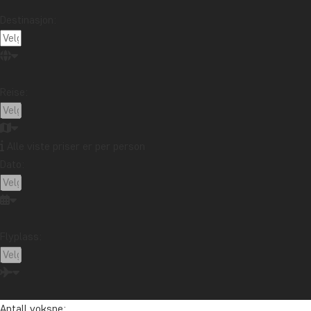
parkens lille kafeteria.
Destinasjon:
Pris
Per person fra: 995 kr.
Reise:
Latin-Amerika
Alle viste priser er per person
Dato:
Ta kontakt med reisespesialisten vår
Flyplass:
Tom er vår Latin-Amerika-spesialist. Han har reist utallige ganger i
Mellom- og Sør-Amerika siden midten av 1990-tallet og elsker å
hjelpe andre med å realisere drømmereisen sin dit.
Antall voksne: