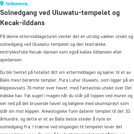
Indonesia
Solnedgang ved Uluwatu-tempelet og
Kecak-ilddans
På denne ettermiddagsturen venter det en utrolig vakker utsikt og
solnedgang ved Uluwatu-tempelet og den teatralske,
inntrykksfulle Kecak-dansen som også kalles ilddansen eller
apedansen.
Du blir hentet på hotellet ditt om ettermiddagen og kjører til et av
Balis mest berømte templer, Pura Luhur Uluwatu, som ligger på en
klippeavsats 76 meter over havet, med fantastisk utsikt over Det
indiske hav. Føl suget i magen når du står på toppen ved muren og
ser ned på det brusende havet og bølgene med skumsprøyt som
slår inn mot klippen. Arkeologiske funn daterer templet til det 10.
århundre, og dette er et av Balis beste steder å nyte en
solnedgang fra. I trærne ved inngangen til tempelet lever det