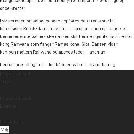
mange lekne aper. De sies å beskytte tempelet mot dårlige og
onde krefter.
I skumringen og solnedgangen oppføres den tradisjonelle
balinesiske Kecak-dansen av en stor gruppe mannlige dansere.
Denne berømte balinesiske dansen skildrer den gamle historien om
kong Rahwana som fanger Ramas kone, Sita. Dansen viser
kampen mellom Rahwana og apenes leder, Hanoman.
Denne forestillingen gir deg både en vakker, dramatisk og
inntrykksfull avslutning på dagen før du blir kjørt tilbake til
Få gratis tilbud
hotellet ditt.
Tilbake
Varighet: ca. 6 timer
Få gratis tilbud
Denne turen er kun for TourCompass’ egne gjester.
Din reise
Vi anbefaler at du bestiller denne turen samtidig med at du
Destinasjon:
bestiller reisen.