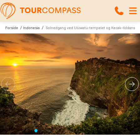
Forside
Indonesia
Solnedgang ved Uluwatu-tempelet og Kecak-ilddans