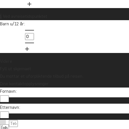
Vil du motta reiseinspirasjon og
Ved avreisetidspunktet
nyheter?
Barn u/12 år:
Meld deg på vårt nyhetsbrev og bli med i
trekningen av et reisegavekort på 10.000 kr.
Meld meg på
Videre
Fyll ut skjemaet
Du mottar et uforpliktende tilbud på reisen.
Dine kontaktopplysninger
Fornavn:
Etternavn:
Ta kontakt