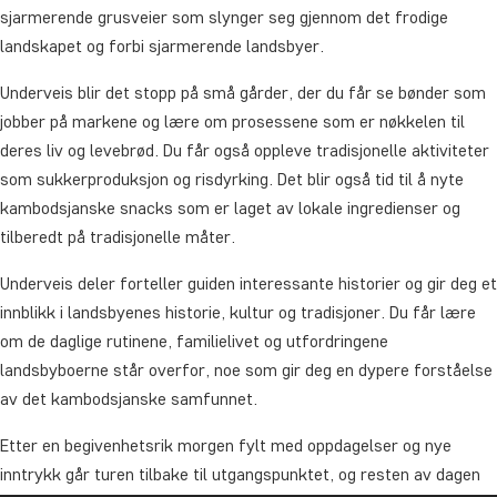
sjarmerende grusveier som slynger seg gjennom det frodige
landskapet og forbi sjarmerende landsbyer.
Underveis blir det stopp på små gårder, der du får se bønder som
jobber på markene og lære om prosessene som er nøkkelen til
deres liv og levebrød. Du får også oppleve tradisjonelle aktiviteter
som sukkerproduksjon og risdyrking. Det blir også tid til å nyte
kambodsjanske snacks som er laget av lokale ingredienser og
tilberedt på tradisjonelle måter.
Underveis deler forteller guiden interessante historier og gir deg et
innblikk i landsbyenes historie, kultur og tradisjoner. Du får lære
om de daglige rutinene, familielivet og utfordringene
landsbyboerne står overfor, noe som gir deg en dypere forståelse
av det kambodsjanske samfunnet.
Etter en begivenhetsrik morgen fylt med oppdagelser og nye
inntrykk går turen tilbake til
utgangspunktet, og resten av dagen