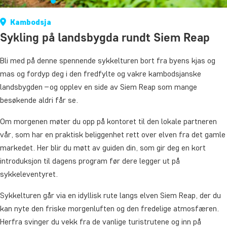
Kambodsja
Sykling på landsbygda rundt Siem Reap
Bli med på denne spennende sykkelturen bort fra byens kjas og
mas og fordyp deg i den fredfylte og vakre kambodsjanske
landsbygden – og opplev en side av Siem Reap som mange
besøkende aldri får se.
Om morgenen møter du opp på kontoret til den lokale partneren
vår, som har en praktisk beliggenhet rett over elven fra det gamle
markedet. Her blir du møtt av guiden din, som gir deg en kort
introduksjon til dagens program før dere legger ut på
sykkeleventyret.
Sykkelturen går via en idyllisk rute langs elven Siem Reap, der du
kan nyte den friske morgenluften og den fredelige atmosfæren.
Herfra svinger du vekk fra de vanlige turistrutene og inn på