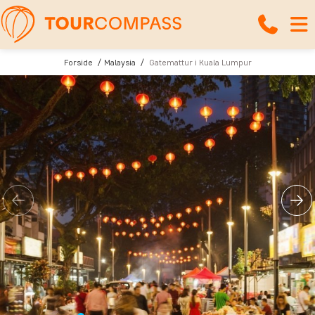
Forside
Malaysia
Gatemattur i Kuala Lumpur