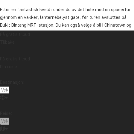
Etter en fantastisk kveld runder du av det hele med en spasertur
gjennom en vakker, lanternebelyst gate, før turen avsluttes på
Bukit Bintang MRT-stasjon. Du kan også velge å bli i Chinatown og
utforske det pulserende nattelivet der på egen hånd.
Få gratis tilbud
Tilbake
Varighet: cirka 3,5 timer.
På denne utflukten kan det også delta gjester som ikke har bestilt
Få gratis tilbud
via TourCompass.
Din reise
Vi anbefaler at du bestiller denne turen samtidig med at du
Destinasjon:
bestiller reisen.
Pris
Per person fra: 795 kr.
Reise:
Asia