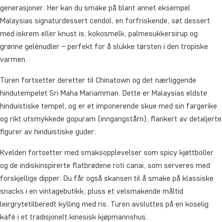
generasjoner. Her kan du smake på blant annet eksempel
Malaysias signaturdessert cendol, en forfriskende, søt dessert
med iskrem eller knust is, kokosmelk, palmesukkersirup og
grønne gelénudler – perfekt for å slukke tørsten i den tropiske
varmen.
Turen fortsetter deretter til Chinatown og det nærliggende
hindutempelet Sri Maha Mariamman. Dette er Malaysias eldste
hinduistiske tempel, og er et imponerende skue med sin fargerike
og rikt utsmykkede gopuram (inngangstårn), flankert av detaljerte
figurer av hinduistiske guder.
Kvelden fortsetter med smaksopplevelser som spicy kjøttboller
og de indiskinspirerte flatbrødene roti canai, som serveres med
forskjellige dipper. Du får også skansen til å smake på klassiske
snacks i en vintagebutikk, pluss et velsmakende måltid
leirgrytetilberedt kylling med ris. Turen avsluttes på en koselig
kafé i et tradisjonelt kinesisk kjøpmannshus.