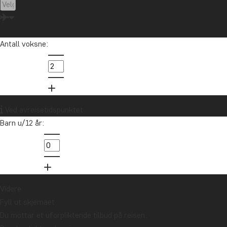
Iida har reist til mange destinasjoner og elsker å hjelpe andre med
å finne drømmereisen deres.
Antall voksne:
info@tourcompass.no
85 29 54 24
Vil du motta reiseinspirasjon og
Ved avreisetidspunktet
nyheter?
Barn u/12 år:
Meld deg på vårt nyhetsbrev og bli med i
trekningen av et reisegavekort på 10.000 kr.
Meld meg på
Videre
Fyll ut skjemaet
Du mottar et uforpliktende tilbud på reisen.