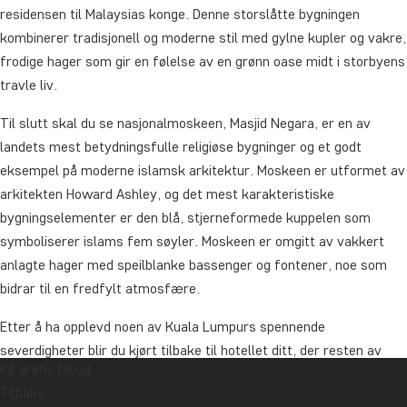
residensen til Malaysias konge. Denne storslåtte bygningen
kombinerer tradisjonell og moderne stil med gylne kupler og vakre,
frodige hager som gir en følelse av en grønn oase midt i storbyens
travle liv.
Til slutt skal du se nasjonalmoskeen, Masjid Negara, er en av
landets mest betydningsfulle religiøse bygninger og et godt
eksempel på moderne islamsk arkitektur. Moskeen er utformet av
arkitekten Howard Ashley, og det mest karakteristiske
bygningselementer er den blå, stjerneformede kuppelen som
symboliserer islams fem søyler. Moskeen er omgitt av vakkert
anlagte hager med speilblanke bassenger og fontener, noe som
bidrar til en fredfylt atmosfære.
Etter å ha opplevd noen av Kuala Lumpurs spennende
severdigheter blir du kjørt tilbake til hotellet ditt, der resten av
Få gratis tilbud
dagen er til fri disposisjon.
Tilbake