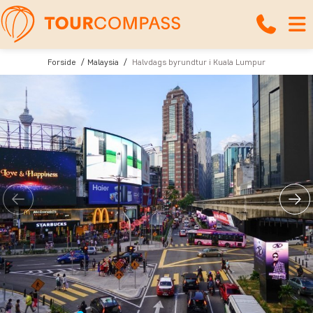
Forside
Malaysia
Halvdags byrundtur i Kuala Lumpur