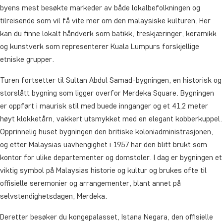
byens mest besøkte markeder av både lokalbefolkningen og
tilreisende som vil få vite mer om den malaysiske kulturen. Her
kan du finne lokalt håndverk som batikk, treskjæringer, keramikk
og kunstverk som representerer Kuala Lumpurs forskjellige
etniske grupper.
Turen fortsetter til Sultan Abdul Samad-bygningen, en historisk og
storslått bygning som ligger overfor Merdeka Square. Bygningen
er oppført i maurisk stil med buede innganger og et 41,2 meter
høyt klokketårn, vakkert utsmykket med en elegant kobberkuppel.
Opprinnelig huset bygningen den britiske koloniadministrasjonen,
og etter Malaysias uavhengighet i 1957 har den blitt brukt som
kontor for ulike departementer og domstoler. I dag er bygningen et
viktig symbol på Malaysias historie og kultur og brukes ofte til
offisielle seremonier og arrangementer, blant annet på
selvstendighetsdagen, Merdeka.
Deretter besøker du kongepalasset, Istana Negara, den offisielle