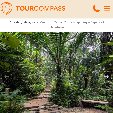
Forside
Malaysia
Vandring i Taman Tugu-skogen og kaffepause i
Chinatown