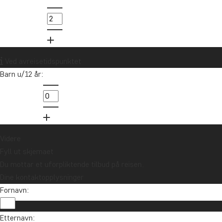
info@tourcompass.no
85 29 54 24
Vil du motta reiseinspirasjon og
Ved avreisetidspunktet
nyheter?
Barn u/12 år:
Meld deg på vårt nyhetsbrev og bli med i
trekningen av et reisegavekort på 10.000 kr.
Meld meg på
Videre
Fyll ut skjemaet
Du mottar et uforpliktende tilbud på reisen.
Dine kontaktopplysninger
Fornavn:
Etternavn: