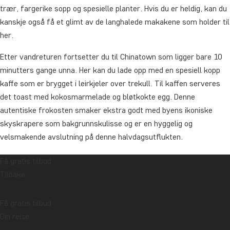
trær, fargerike sopp og spesielle planter. Hvis du er heldig, kan du
kanskje også få et glimt av de langhalede makakene som holder til
her.
Etter vandreturen fortsetter du til Chinatown som ligger bare 10
minutters gange unna. Her kan du lade opp med en spesiell kopp
kaffe som er brygget i leirkjeler over trekull. Til kaffen serveres
det toast med kokosmarmelade og bløtkokte egg. Denne
autentiske frokosten smaker ekstra godt med byens ikoniske
skyskrapere som bakgrunnskulisse og er en hyggelig og
velsmakende avslutning på denne halvdagsutflukten.
Turen avsluttes i Petaling Street, og herfra skal du selv finne
Få gratis tilbud
veien tilbake til hotellet ditt.
Tilbake
Varighet: ca. 4 timer
Få gratis tilbud
Denne utflukten kan ha andre gjester i tillegg til TourCompass’
Din reise
egne gjester.