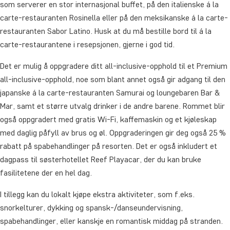
som serverer en stor internasjonal buffet, på den italienske á la
carte-restauranten Rosinella eller på den meksikanske á la carte-
restauranten Sabor Latino. Husk at du må bestille bord til á la
carte-restaurantene i resepsjonen, gjerne i god tid.
Det er mulig å oppgradere ditt all-inclusive-opphold til et Premium
all-inclusive-opphold, noe som blant annet også gir adgang til den
japanske á la carte-restauranten Samurai og loungebaren Bar &
Mar, samt et større utvalg drinker i de andre barene. Rommet blir
også oppgradert med gratis Wi-Fi, kaffemaskin og et kjøleskap
med daglig påfyll av brus og øl. Oppgraderingen gir deg også 25 %
rabatt på spabehandlinger på resorten. Det er også inkludert et
dagpass til søsterhotellet Reef Playacar, der du kan bruke
fasilitetene der en hel dag.
I tillegg kan du lokalt kjøpe ekstra aktiviteter, som f.eks.
snorkelturer, dykking og spansk-/danseundervisning,
spabehandlinger, eller kanskje en romantisk middag på stranden.