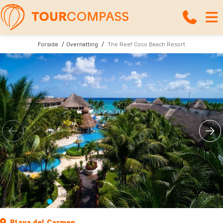
Forside
Overnatting
The Reef Coco Beach Resort
Playa del Carmen