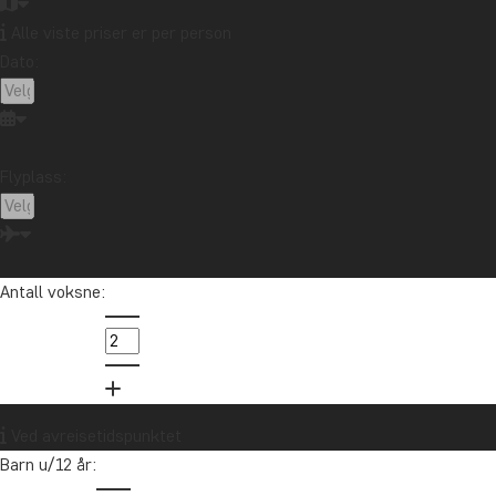
Alle viste priser er per person
Dato:
Ta kontakt med reisespesialisten vår
Flyplass:
Tom er vår Latin-Amerika-spesialist. Han har reist utallige ganger i
Mellom- og Sør-Amerika siden midten av 1990-tallet og elsker å
hjelpe andre med å realisere drømmereisen sin dit.
Antall voksne:
info@tourcompass.no
85 29 54 24
Vil du motta reiseinspirasjon og
Ved avreisetidspunktet
nyheter?
Barn u/12 år:
Meld deg på vårt nyhetsbrev og bli med i