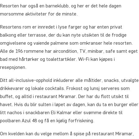
Resorten har også en barneklubb, og her er det hele dagen
morsomme aktiviteter for de minste.
Resortens rom er innredet i lyse farger og har enten privat
balkong eller terrasse, der du kan nyte utsikten til de frodige
omgivelsene og vaiende palmene som omkranser hele resorten.
Alle de 196 rommene har aircondition, TV, minibar, safe samt eget
bad med hårtørker og toalettartikler. Wi-Fi kan kjøpes i
resepsjonen.
Ditt all-inclusive-opphold inkluderer alle måltider, snacks, utvalgte
drikkevarer og lokale cocktails. Frokost og lunsj serveres som
buffet, og alltid i restaurant Miramar. Der har du flott utsikt til
havet. Hvis du blir sulten i løpet av dagen, kan du ta en burger eller
litt nachos i snackbaren Eli Kalmar eller svømme direkte til
poolbaren Azul 48 og få en kjølig forfriskning.
Om kvelden kan du velge mellom å spise på restaurant Miramar,