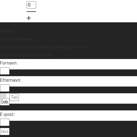
trekningen av et reisegavekort på 10.000 kr.
Meld meg på
Videre
Fyll ut skjemaet
Du mottar et uforpliktende tilbud på reisen.
Dine kontaktopplysninger
Fornavn:
Etternavn:
Ta kontakt
85 29 54 24
Om TourCompass
E-post:
info@tourcompass.no
TourCompass A/S
Informasjon
ma.-to.: 10-16 | fr.: 10-14
Hasselager Centervej 29