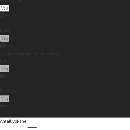
Destinasjon:
Pris for pensjon, pr. natt
All inclusive
Per person fra: 995 kr.
Reise:
Latin-Amerika
Alle viste priser er per person
Dato:
Ta kontakt med reisespesialisten vår
Flyplass:
Tom er vår Latin-Amerika-spesialist. Han har reist utallige ganger i
Mellom- og Sør-Amerika siden midten av 1990-tallet og elsker å
hjelpe andre med å realisere drømmereisen sin dit.
Antall voksne:
info@tourcompass.no