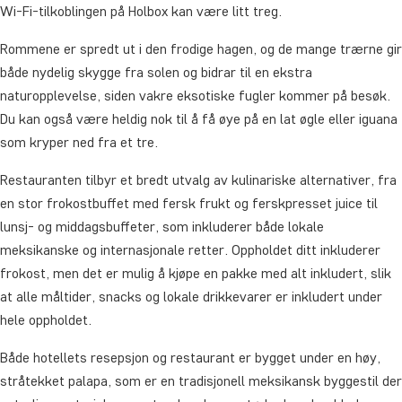
Wi-Fi-tilkoblingen på Holbox kan være litt treg.
Rommene er spredt ut i den frodige hagen, og de mange trærne gir
både nydelig skygge fra solen og bidrar til en ekstra
naturopplevelse, siden vakre eksotiske fugler kommer på besøk.
Du kan også være heldig nok til å få øye på en lat øgle eller iguana
som kryper ned fra et tre.
Restauranten tilbyr et bredt utvalg av kulinariske alternativer, fra
en stor frokostbuffet med fersk frukt og ferskpresset juice til
lunsj- og middagsbuffeter, som inkluderer både lokale
meksikanske og internasjonale retter. Oppholdet ditt inkluderer
frokost, men det er mulig å kjøpe en pakke med alt inkludert, slik
at alle måltider, snacks og lokale drikkevarer er inkludert under
hele oppholdet.
Både hotellets resepsjon og restaurant er bygget under en høy,
stråtekket palapa, som er en tradisjonell meksikansk byggestil der