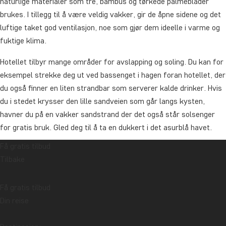
naturlige materialer som tre, bambus og tørkede palmeblader
brukes. I tillegg til å være veldig vakker, gir de åpne sidene og det
luftige taket god ventilasjon, noe som gjør dem ideelle i varme og
fuktige klima.
Hotellet tilbyr mange områder for avslapping og soling. Du kan for
eksempel strekke deg ut ved bassenget i hagen foran hotellet, der
du også finner en liten strandbar som serverer kalde drinker. Hvis
du i stedet krysser den lille sandveien som går langs kysten,
havner du på en vakker sandstrand der det også står solsenger
for gratis bruk. Gled deg til å ta en dukkert i det asurblå havet.
Få gratis tilbud
Du kan også kjøpe en rekke behandlinger og massasjer i hotellets
Tilbake
lille velværeområde.
Hotellet ligger i den rolige og uforstyrrede delen av Holbox, men du
Få gratis tilbud
er fortsatt bare en 15 minutters spasertur fra byen. Du kan også
Din reise
leie sykler på hotellet hvis du vil oppleve mer av den flate øya på
egen hånd.