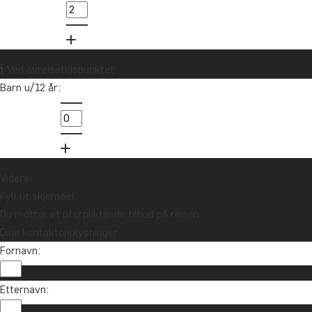
85 29 54 24
Vil du motta reiseinspirasjon og
Ved avreisetidspunktet
nyheter?
Barn u/12 år:
Meld deg på vårt nyhetsbrev og bli med i
trekningen av et reisegavekort på 10.000 kr.
Meld meg på
Videre
Fyll ut skjemaet
Du mottar et uforpliktende tilbud på reisen.
Dine kontaktopplysninger
Fornavn:
Etternavn: