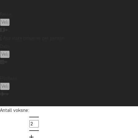
all inclusive
Reise:
Afrika
Alle viste priser er per person
Dato:
Ta kontakt med reisespesialisten vår
Flyplass:
Ingun er vår Afrika-spesialist. Hun reiste til Afrika for første gang i
2002 og har mer enn 10 års erfaring med å hjelpe andre på deres
drømmereise.
Antall voksne:
info@tourcompass.no
85 29 54 24