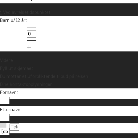
Vil du motta reiseinspirasjon og
Ved avreisetidspunktet
nyheter?
Barn u/12 år:
Meld deg på vårt nyhetsbrev og bli med i
trekningen av et reisegavekort på 10.000 kr.
Meld meg på
Videre
Fyll ut skjemaet
Du mottar et uforpliktende tilbud på reisen.
Dine kontaktopplysninger
Fornavn:
Etternavn:
Ta kontakt