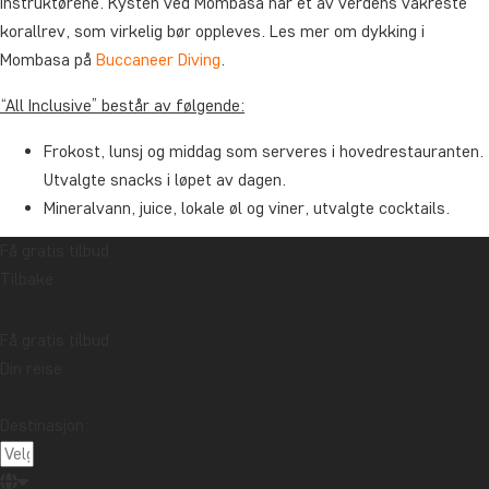
instruktørene. Kysten ved Mombasa har et av verdens vakreste
korallrev, som virkelig bør oppleves. Les mer om dykking i
Mombasa på
Buccaneer Diving
.
“All Inclusive” består av følgende:
Frokost, lunsj og middag som serveres i hovedrestauranten.
Utvalgte snacks i løpet av dagen.
Mineralvann, juice, lokale øl og viner, utvalgte cocktails.
Få gratis tilbud
Vær oppmerksom på at drikkevarer er tilgjengelige det meste av
Tilbake
dagen – men ikke døgnet rundt. Nøyaktige tider opplyses ved
ankomst på hotellet.
Få gratis tilbud
Pris for oppgradering fra Leopard Beach Resort & Spa, pr. natt:
Din reise
Superior Garden View Room
Per person fra: 395 kr.
med all inclusive
Destinasjon:
Superior Sea View Room med
Per person fra: 795 kr.