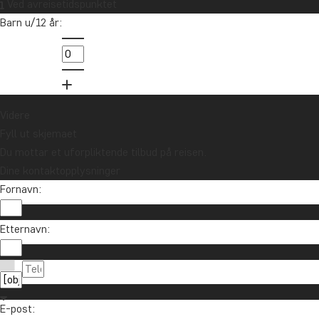
Ved avreisetidspunktet
Barn u/12 år:
Videre
Fyll ut skjemaet
Du mottar et uforpliktende tilbud på reisen.
Dine kontaktopplysninger
Fornavn:
Etternavn:
E-post: