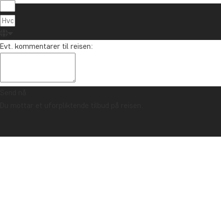
Evt. kommentarer til reisen:
Send nå
Du mottar et uforpliktende tilbud på reisen.
TRYGGHETSGARANTI & ALLTID FAST PRIS - LES MER
Forside
New Zealand
New Zealands høydepunkter med kjør-selv på
Sørøya
BESKRIVELSE
BILDER
DAGSPROGRAM
PRISER
GODT Å VIT