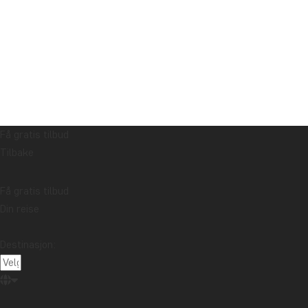
Få gratis tilbud
Tilbake
Få gratis tilbud
Din reise
Destinasjon: