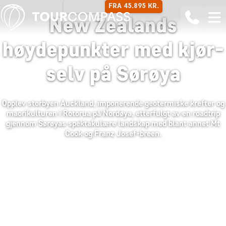
FRA 45.895 KR.
18 DAGER
New Zealands
høydepunkter med kjør-
selv på Sørøya
Opplev storbyen Auckland, imponerende geotermiske krefter og
maorikulturen i Rotorua på Nordøya, etterfulgt av en roadtrip
gjennom Sørøyas spektakulære landskap med blant annet Mt
Cook og Franz Josef-breen.