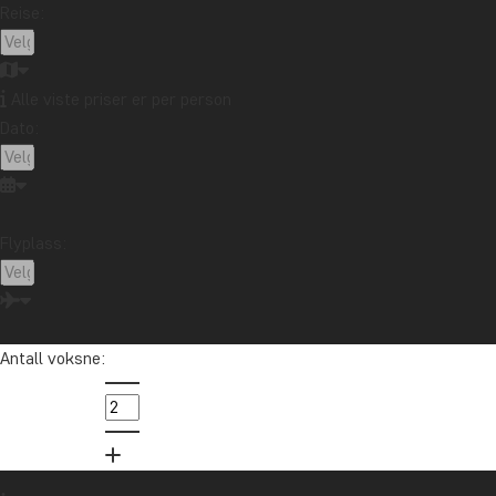
Reise:
Alle viste priser er per person
Dato:
Flyplass:
Antall voksne: