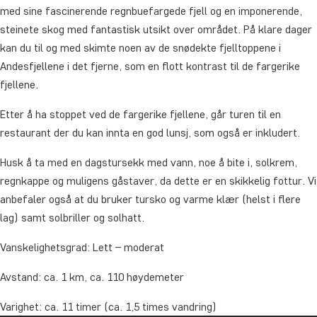
med sine fascinerende regnbuefargede fjell og en imponerende,
steinete skog med fantastisk utsikt over området. På klare dager
kan du til og med skimte noen av de snødekte fjelltoppene i
Andesfjellene i det fjerne, som en flott kontrast til de fargerike
fjellene.
Etter å ha stoppet ved de fargerike fjellene, går turen til en
restaurant der du kan innta en god lunsj, som også er inkludert.
Husk å ta med en dagstursekk med vann, noe å bite i, solkrem,
regnkappe og muligens gåstaver, da dette er en skikkelig fottur. Vi
anbefaler også at du bruker tursko og varme klær (helst i flere
lag) samt solbriller og solhatt.
Vanskelighetsgrad: Lett – moderat
Avstand: ca. 1 km, ca. 110 høydemeter
Varighet: ca. 11 timer (ca. 1,5 times vandring)