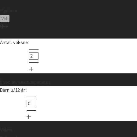
Ta kontakt med reisespesialisten vår
Flyplass:
Tom er vår Latin-Amerika-spesialist. Han har reist utallige ganger i
Mellom- og Sør-Amerika siden midten av 1990-tallet og elsker å
hjelpe andre med å realisere drømmereisen sin dit.
Antall voksne:
info@tourcompass.no
85 29 54 24
Vil du motta reiseinspirasjon og
Ved avreisetidspunktet
nyheter?
Barn u/12 år:
Meld deg på vårt nyhetsbrev og bli med i
trekningen av et reisegavekort på 10.000 kr.
Meld meg på
Videre