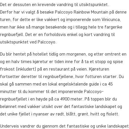
Det er dessuten en krevende vandring til utsiktspunktet.
Derfor har vi valgt å besøke Palccoyo Rainbow Mountain på denne
turen, for dette er like vakkert og imponerende som Vinicunca,
men har ikke så mange besøkende og i tillegg hele tre fargerike
regnbuefjell. Det er en forholdsvis enkel og kort vandring til
utsiktspunktet ved Palccoyo.
Du blir hentet på hotellet tidlig om morgenen, og etter omtrent en
og en halv times kjøretur er tiden inne for å ta et stopp og spise
frokost (inkludert) på en restaurant på veien. Kjøreturen
fortsetter deretter til regnbuefjellene, hvor fotturen starter. Du
skal gå sammen med en lokal engelsktalende guide i ca 45
minutter til du kommer til det imponerende Palccoyo-
regnbuefjellet i en høyde på ca 4900 meter. På toppen blir du
belønnet med vakker utsikt over det fantastiske landskapet og
det unike fjellet i nyanser av rødt, blått, grønt, hvitt og fiolett.
Underveis vandrer du gjennom det fantastiske og unike landskapet