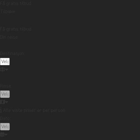
Få gratis tilbud
Vær oppmerksom på at du på denne vandringen kommer opp i
Tilbake
nesten 5 000 meters høyde, og det er derfor viktig at du drikker
mye vann og går i et rolig tempo til utsiktspunktet. Hvis du får
Få gratis tilbud
symptomer på høydesyke, som hodepine og kvalme, skal du
Din reise
omgående informere guiden din, ta en pause og evt. gå nedover
igjen.
Destinasjon:
Pris
Per person fra: 695 kr.
Reise:
Latin-Amerika
Alle viste priser er per person
Dato: