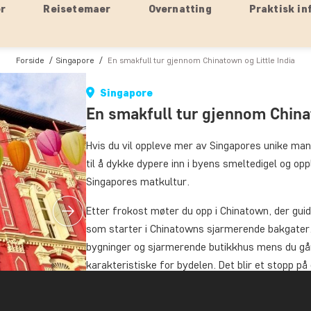
er
Reisetemaer
Overnatting
Praktisk in
Forside
Singapore
En smakfull tur gjennom Chinatown og Little India
Singapore
En smakfull tur gjennom Chinat
Hvis du vil oppleve mer av Singapores unike man
til å dykke dypere inn i byens smeltedigel og o
Singapores matkultur.
Etter frokost møter du opp i Chinatown, der guide
som starter i Chinatowns sjarmerende bakgater
bygninger og sjarmerende butikkhus mens du gå
karakteristiske for bydelen. Det blir et stopp 
mange gode kaffeblandinger og den lokale favori