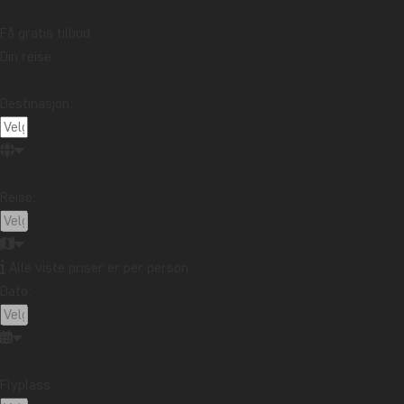
Få gratis tilbud
Din reise
Destinasjon:
Reise:
Alle viste priser er per person
Dato:
Flyplass: