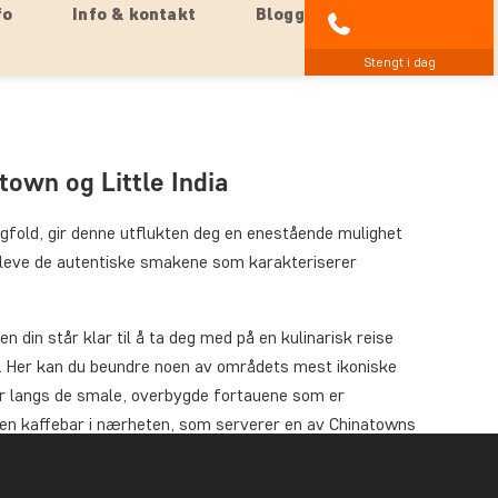
fo
Info & kontakt
Blogg
85 29 54 24
Stengt i dag
own og Little India
gfold, gir denne utflukten deg en enestående mulighet
ppleve de autentiske smakene som karakteriserer
n din står klar til å ta deg med på en kulinarisk reise
. Her kan du beundre noen av områdets mest ikoniske
r langs de smale, overbygde fortauene som er
på en kaffebar i nærheten, som serverer en av Chinatowns
tten Kaya toast.