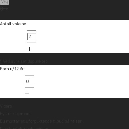
Antall voksne:
Asia
Ved avreisetidspunktet
Barn u/12 år:
Videre
Fyll ut skjemaet
Du mottar et uforpliktende tilbud på reisen.
Dine kontaktopplysninger