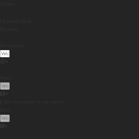
Tilbake
Få gratis tilbud
Din reise
Destinasjon:
Reise:
Alle viste priser er per person
Dato: