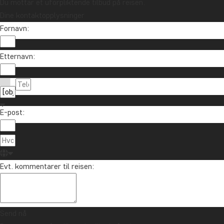
Du mottar et uforpliktende tilbud på reisen.
Dine kontaktopplysninger
Fornavn:
Etternavn:
E-post:
Evt. kommentarer til reisen:
Send nå