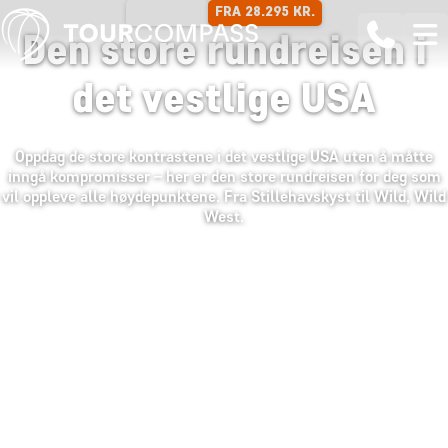
FRA 28.295 KR.
22 DAGER
Den store rundreisen i
det vestlige USA
Oppdag de store kontrastene i det vestlige USA uten å måtte
inngå kompromisser – her er den store rundreisen for deg som
vil oppleve alle høydepunktene. Fra Stillehavskyst til Wild, Wild
West.