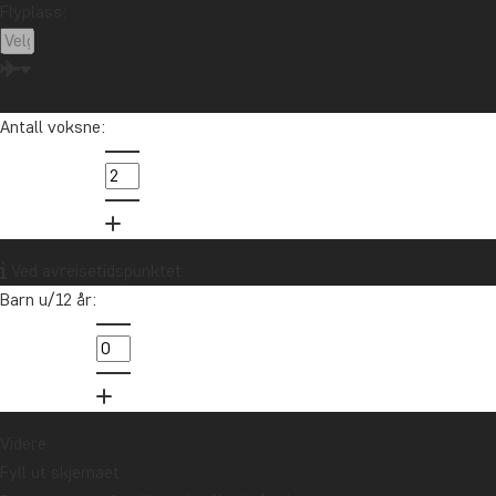
Flyplass:
Antall voksne:
Ved avreisetidspunktet
Barn u/12 år:
Videre
Fyll ut skjemaet