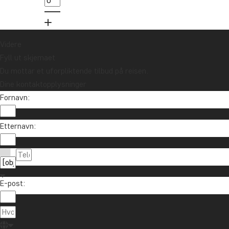
Meld meg på
Videre
Fyll ut skjemaet
Du mottar et uforpliktende tilbud på reisen.
Dine kontaktopplysninger
Fornavn:
Etternavn:
Ta kontakt
85 29 54 24
Om TourCompass
E-post:
info@tourcompass.no
TourCompass A/S
Informasjon
ma.-to.: 10-16 | fr.: 10-14
Hasselager Centervej 29
Trygghetsgaranti