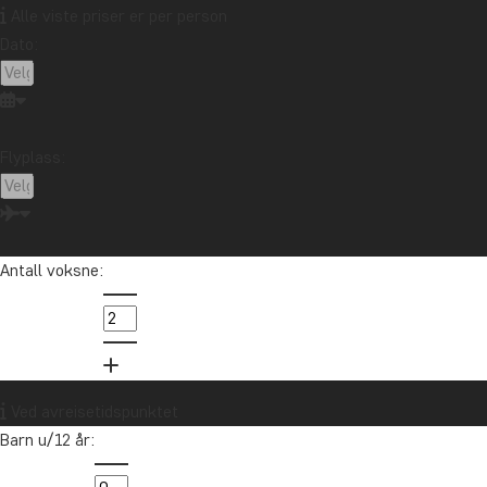
Alle viste priser er per person
Dato:
Ta kontakt med reisespesialisten vår
Flyplass:
Ingun er vår Afrika-spesialist. Hun reiste til Afrika for første gang i
2002 og har mer enn 10 års erfaring med å hjelpe andre på deres
drømmereise.
Antall voksne:
info@tourcompass.no
85 29 54 24
Vil du motta reiseinspirasjon og
Ved avreisetidspunktet
nyheter?
Barn u/12 år:
Meld deg på vårt nyhetsbrev og bli med i
trekningen av et reisegavekort på 10.000 kr.