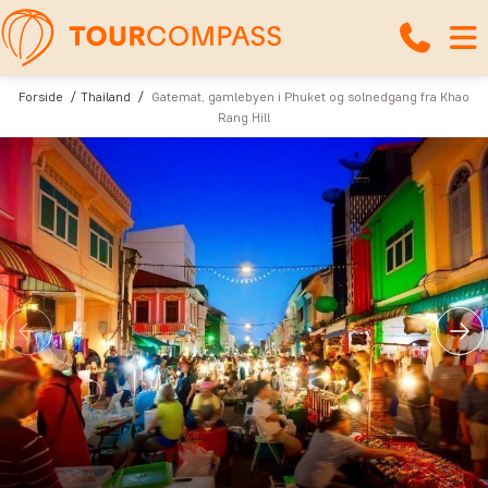
Forside
Thailand
Gatemat, gamlebyen i Phuket og solnedgang fra Khao
Rang Hill