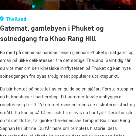
Thailand
Gatemat, gamlebyen i Phuket og
solnedgang fra Khao Rang Hill
Bli med på denne kulinariske reisen gjennom Phukets matgater og
smak på ulike delikatesser fra det sørlige Thailand. Samtidig får
du vite mer om den kinesiske innflytelsen på Phuket og kan nyte
solnedgangen fra øyas trolig mest populære utsiktspunkt.
Du blir hentet på hotellet av en guide og en sjåfør. Første stopp er
en bidragsbasert barbershop. Dit kommer lokale innbyggere
regelmessig for å få trimmet sveisen mens de diskuterer stort og
smått. Du kan også få en rask trim, hvis du har lyst! Deretter går
du til det flotte, fargerike thai-kinesiske templet Kio Thian Keng
Saphan Hin Shrine. Du får høre om templets historie, dets