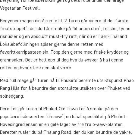
betydning for lokalbefolkningen og dets rolle under den årlige
Vegetarian Festival.
Begynner magen din å rumle litt? Turen går videre til det første
“matstoppet”, der du får smake på “khanom chin”, ferske, tynne
risnudler og en absolutt must-try rett, når du er i Sør-Thailand.
Lokalebefolkningen spiser gjerne denne retten med
favorittkarripastaen sin. Topp den gjerne med friske krydder og
grønnsaker. Det er helt opp til deg hva du ønsker å ha i denne
retten og hvor sterk den skal være.
Med full mage går turen nå til Phukets berømte utsiktspunkt Khao
Rang Hills for å beundre den storslåtte utsikten over Phuket ved
solnedgang.
Deretter går turen til Phuket Old Town for å smake på den
populære isdesserten “oh aew”, en lokal spesialitet på Phuket.
Hovedingrediensen er en gelé laget av frø fra o-aew-planten.
Deretter rusler du på Thalang Road, der du kan beundre de vakre,