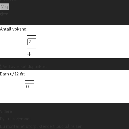
Antall voksne:
Ved avreisetidspunktet
Barn u/12 år:
Videre
Fyll ut skjemaet
Du mottar et uforpliktende tilbud på reisen.