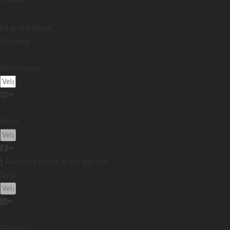
Få gratis tilbud
Din reise
Destinasjon:
Reise:
Alle viste priser er per person
Dato:
Flyplass: