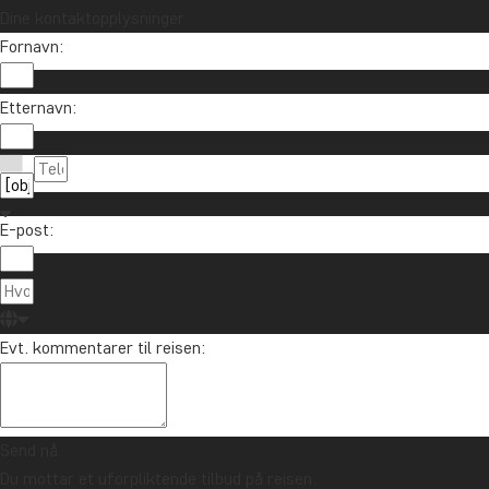
Dine kontaktopplysninger
Fornavn:
Etternavn:
E-post:
Evt. kommentarer til reisen:
Send nå
Du mottar et uforpliktende tilbud på reisen.