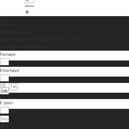
Videre
Fyll ut skjemaet
Du mottar et uforpliktende tilbud på reisen.
Dine kontaktopplysninger
Fornavn:
Etternavn:
E-post: