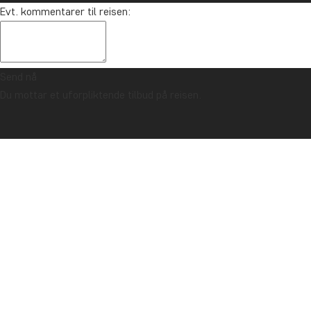
Evt. kommentarer til reisen:
Send nå
Du mottar et uforpliktende tilbud på reisen.
TRYGGHETSGARANTI & ALLTID FAST PRIS - LES MER
Forside
Hostel du Père Pedro, Madagaskar
I Madagaskars hovedstad, Antananarivo, ligger et helt
spesielt hotell som vi har valgt å samarbeide med.
“Hotell” er kanskje ikke helt riktig, for Père Pedro er ikke
et hotell i tradisjonell forstand. Det er nemlig først og
fremst en inntektskilde for en NGO ved navn Akamasoa.