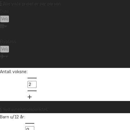
Alle viste priser er per person
Dato:
Flyplass:
Antall voksne:
Ved avreisetidspunktet
Barn u/12 år: