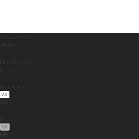
Få gratis tilbud
Tilbake
Få gratis tilbud
Din reise
Destinasjon:
Reise: