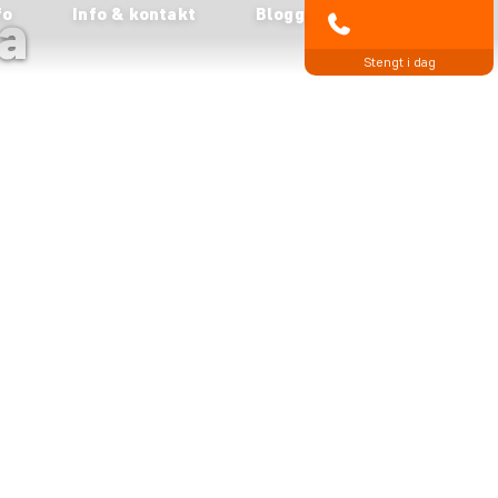
a
fo
Info & kontakt
Blogg
85 29 54 24
Stengt i dag