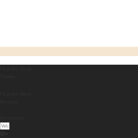
Få gratis tilbud
I Wasgamuwa-regionen på Sri Lanka har man funnet en e
Tilbake
kalles Project Orange Elephant og er startet og dreve
Få gratis tilbud
Denne problematikken er velkjent i områder der menne
Din reise
ødela avlingene i jakten på mat. Men i 2006 oppdaget 
innmarkene.
Destinasjon:
I dag fungerer appelsintrærne som et naturlig gjerde 
som gir ekstra inntekt til lokalsamfunnet.