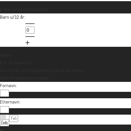
Ved avreisetidspunktet
Barn u/12 år:
Videre
Fyll ut skjemaet
Du mottar et uforpliktende tilbud på reisen.
Dine kontaktopplysninger
Fornavn:
Vil du motta reiseinspirasjon og nyhet
Etternavn:
Meld deg på vårt nyhetsbrev og bli med i treknin