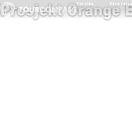
Prosjekt Orange E
Forside
Våre reis