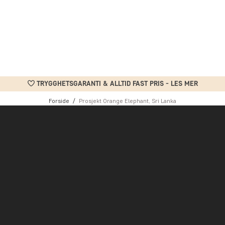
TRYGGHETSGARANTI & ALLTID FAST PRIS - LES MER
Forside
Prosjekt Orange Elephant, Sri Lanka
nkel, men genial løsning på den langvarige konflikten mellom de lo
t av Sri Lanka Wildlife Conservation Society for å beskytte både b
sker og ville dyr lever tett på hverandre. Tidligere gikk elefante
lokale biologer at elefantene alltid holdt seg unna sitrusfrukter –
som med hell beskytter avlingene og gir elefantene fred. Hvert tre 