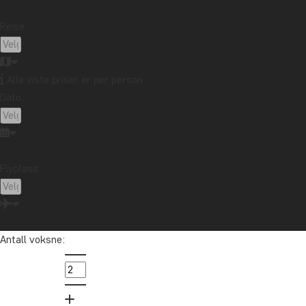
Prosjektet krever ingen avanserte løsninger – bare lok
Reise:
landsbyer i prosjektet, og resultatet er tusenvis av a
Prosjektet har fått internasjonal anerkjennelse, blan
Alle viste priser er per person
Som gjest i området kan du besøke engasjerte bønder,
Dato:
besøk gir økonomisk støtte til prosjektet, samtidig
Flyplass:
Antall voksne: