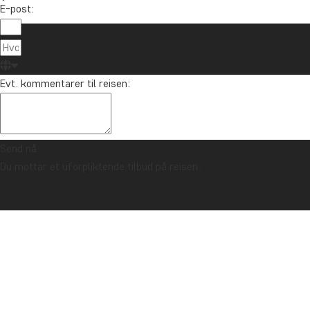
E-post:
Om TourCo
TourCompass
85 29 54 24
Evt. kommentarer til reisen:
Hasselager C
info@tourcompass.no
DK-8260 Viby
ma.-to.: 10-16 | fr.: 10-14
CVR-nr.: 286
Send nå
Du mottar et uforpliktende tilbud på reisen.
Opphavsrett © 2006 - 2026 | TourCompass | CVR: 28690924