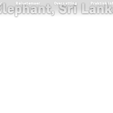
lephant, Sri Lank
er
Reisetemaer
Overnatting
Praktisk in