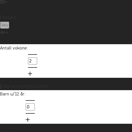
Flyplass:
Antall voksne:
Ved avreisetidspunktet
Barn u/12 år: