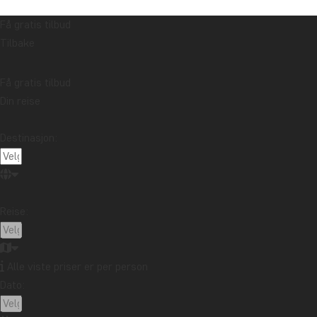
Få gratis tilbud
Tilbake
Få gratis tilbud
Din reise
Destinasjon:
Reise:
Alle viste priser er per person
Dato: