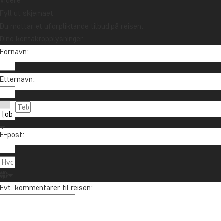
Videre
Fyll ut skjemaet
Du mottar et uforpliktende tilbud på reisen.
Dine kontaktopplysninger
Fornavn:
Etternavn:
E-post:
Evt. kommentarer til reisen: