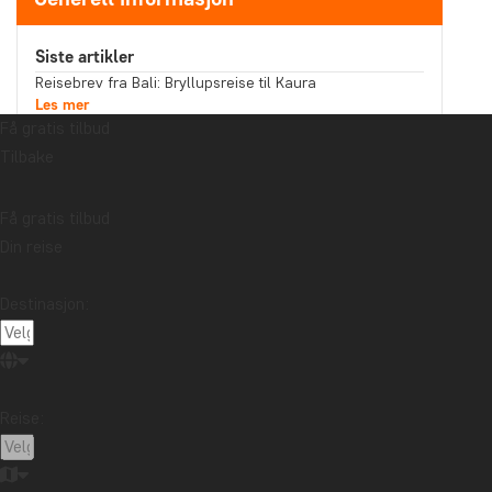
Siste artikler
Reisebrev fra Bali: Bryllupsreise til Kaura
Les mer
Få gratis tilbud
Forteller suveniren din en historie du har lyst til å dele?
Les mer
Tilbake
Reisebrev fra Malaysia: Båttur på Kinabatangan-elven
på Nord-Borneo
Les mer
Få gratis tilbud
Emne
Din reise
Bærekraft
Beste reisetid
Høytider
Destinasjon:
Mat og drikke
Nasjonalparker
Pakkelister
Reisebrev
Reiseguider
Reisetips
Safari og dyreliv
Storbyer
Strender
Reisemål
Reise:
Afrika
Argentina
Asia
Australia
Bali
Borneo
Botswana
Brasil
Canada