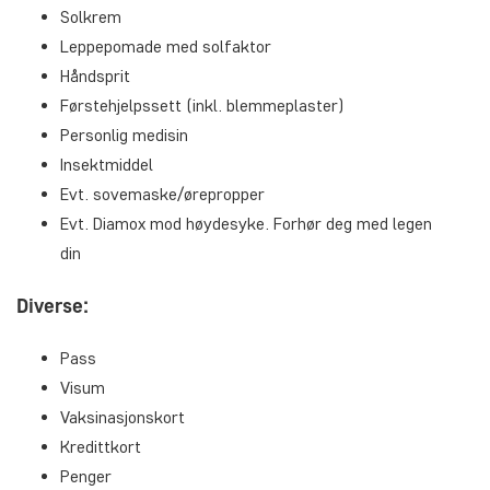
Solkrem
Leppepomade med solfaktor
Håndsprit
Førstehjelpssett (inkl. blemmeplaster)
Personlig medisin
Insektmiddel
Evt. sovemaske/ørepropper
Evt. Diamox mod høydesyke. Forhør deg med legen
din
Diverse:
Pass
Visum
Vaksinasjonskort
Kredittkort
Penger