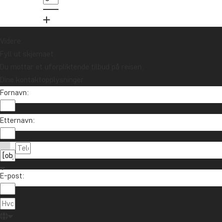
Meld meg på
Videre
Fyll ut skjemaet
Du mottar et uforpliktende tilbud på reisen.
Dine kontaktopplysninger
Fornavn:
Etternavn:
Ta kontakt
85 29 54 24
Om TourCompass
E-post:
info@tourcompass.no
TourCompass A/S
Informasjon
ma.-to.: 10-16 | fr.: 10-14
Hasselager Centervej 29
Trygghetsgaranti