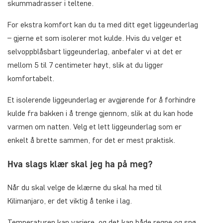
skummadrasser i teltene.
For ekstra komfort kan du ta med ditt eget liggeunderlag
– gjerne et som isolerer mot kulde. Hvis du velger et
selvoppblåsbart liggeunderlag, anbefaler vi at det er
mellom 5 til 7 centimeter høyt, slik at du ligger
komfortabelt.
Et isolerende liggeunderlag er avgjørende for å forhindre
kulde fra bakken i å trenge gjennom, slik at du kan hode
varmen om natten. Velg et lett liggeunderlag som er
enkelt å brette sammen, for det er mest praktisk.
Hva slags klær skal jeg ha på meg?
Når du skal velge de klærne du skal ha med til
Kilimanjaro, er det viktig å tenke i lag.
Temperaturen kan variere, og det kan både regne og snø,