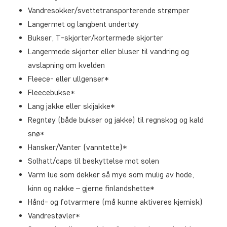
Vandresokker/svettetransporterende strømper
Langermet og langbent undertøy
Bukser, T-skjorter/kortermede skjorter
Langermede skjorter eller bluser til vandring og
avslapning om kvelden
Fleece- eller ullgenser*
Fleecebukse*
Lang jakke eller skijakke*
Regntøy (både bukser og jakke) til regnskog og kald
snø*
Hansker/Vanter (vanntette)*
Solhatt/caps til beskyttelse mot solen
Varm lue som dekker så mye som mulig av hode,
kinn og nakke – gjerne finlandshette*
Hånd- og fotvarmere (må kunne aktiveres kjemisk)
Vandrestøvler*