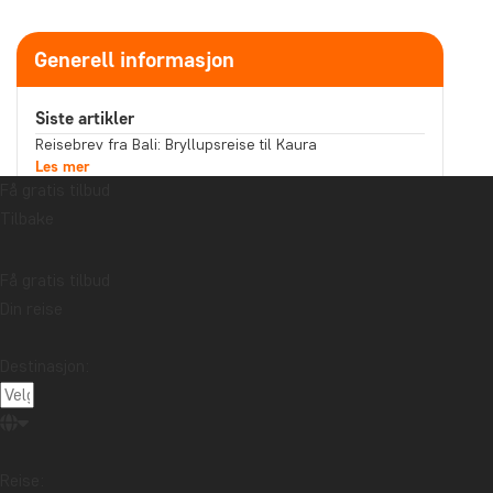
Generell informasjon
Siste artikler
Reisebrev fra Bali: Bryllupsreise til Kaura
Les mer
Få gratis tilbud
Forteller suveniren din en historie du har lyst til å dele?
Les mer
Tilbake
Reisebrev fra Malaysia: Båttur på Kinabatangan-elven
på Nord-Borneo
Les mer
Få gratis tilbud
Emne
Din reise
Bærekraft
Beste reisetid
Høytider
Destinasjon:
Mat og drikke
Nasjonalparker
Pakkelister
Reisebrev
Reiseguider
Reisetips
Safari og dyreliv
Storbyer
Strender
Reisemål
Reise: