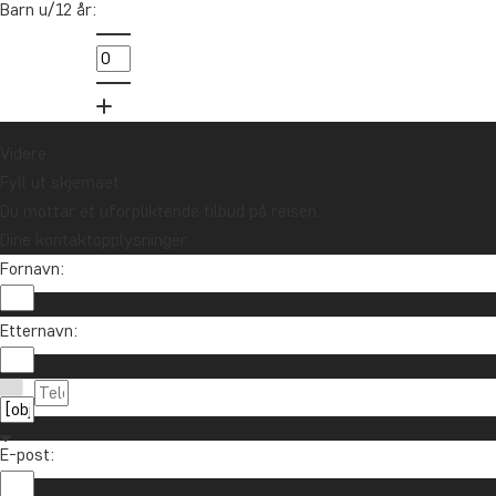
Barn u/12 år:
Meld deg på vårt nyhetsbrev og bli med i
trekningen av et reisegavekort på 10.000 kr.
Meld meg på
Videre
Fyll ut skjemaet
Du mottar et uforpliktende tilbud på reisen.
Dine kontaktopplysninger
Fornavn:
Etternavn:
Ta kontakt
85 29 54 24
Om TourCompass
E-post:
info@tourcompass.no
TourCompass A/S