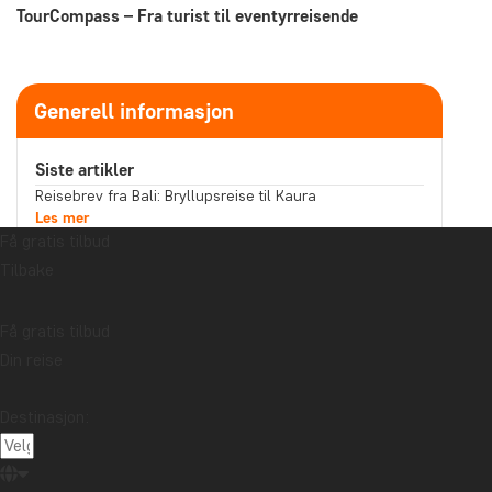
TourCompass – Fra turist til eventyrreisende
Generell informasjon
Siste artikler
Reisebrev fra Bali: Bryllupsreise til Kaura
Les mer
Få gratis tilbud
Forteller suveniren din en historie du har lyst til å dele?
Les mer
Tilbake
Reisebrev fra Malaysia: Båttur på Kinabatangan-elven
på Nord-Borneo
Les mer
Få gratis tilbud
Emne
Din reise
Bærekraft
Beste reisetid
Høytider
Destinasjon:
Mat og drikke
Nasjonalparker
Pakkelister
Reisebrev
Reiseguider
Reisetips
Safari og dyreliv
Storbyer
Strender