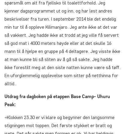
spørsmål om alt fra fjellsko til toalettforhold. Jeg
kjenner dagsprogrammet ut og inn, og har lest andres
beskrivelser fra turen. I september 2014 ble det endelig
min tur til å oppleve Kilimanjaro. Jeg ante ikke at det var
så vakkert. Jeg hadde ikke at trodd at jeg ville få servert
så god mat i 4000 meters høyde eller at det skulle 16
mann til å hjelpe en gruppe på 4 deltagere. Jeg visste ikke
at man kunne bli så sliten av å gå så sakte. Jeg hadde
ikke forestilt meg at den siste natten kunne være så tøff.
En uforglemmelig opplevelse som sitter på netthinna for
alltid.
Utdrag fra dagboken på etappen Base Camp- Uhuru
Peak:
«Klokken 23.30 er vi klare og begynner den langsomme
stigningen mot toppen. Det første stykket er bratt og
isete. Det går sakte men formen er ok. Vi har heldigvis