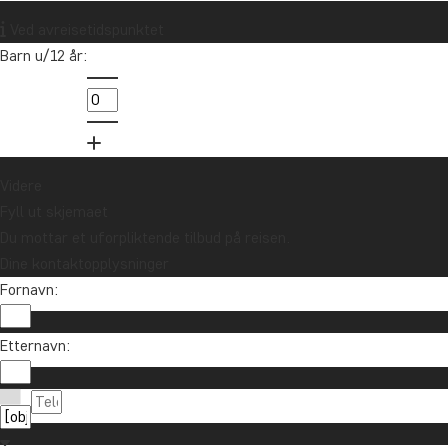
Vil du motta reiseinspirasjon og
Ved avreisetidspunktet
nyheter?
Barn u/12 år:
Meld deg på vårt nyhetsbrev og bli med i
trekningen av et reisegavekort på 10.000 kr.
Meld meg på
Videre
Fyll ut skjemaet
Du mottar et uforpliktende tilbud på reisen.
Dine kontaktopplysninger
Fornavn:
Etternavn:
Ta kontakt
85 29 54 24