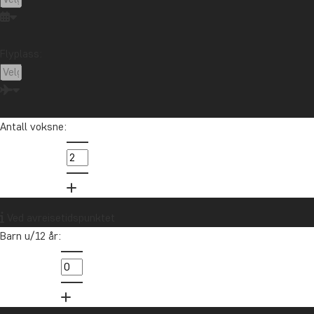
Indonesia
Japan
Kambodsja
Kenya
Kilimanjaro
Kina
Laos
Latin-Amerika
Flyplass:
Madagaskar
Malaysia
Maldivene
Marokko
Mauritius
Mexico
New Zealand
Nord-Amerika
Oseania
Panama
Peru
Singapore
Sør-Afrika
Sri Lanka
Tanzania
Thailand
Antall voksne:
Uganda
USA
Vietnam
Zambia
Zanzibar
Vil du motta reiseinspirasjon og
Ved avreisetidspunktet
nyheter?
Barn u/12 år:
Meld deg på vårt nyhetsbrev og bli med i
trekningen av et reisegavekort på 10.000 kr.
Meld meg på