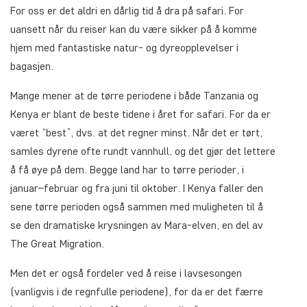
For oss er det aldri en dårlig tid å dra på safari. For
uansett når du reiser kan du være sikker på å komme
hjem med fantastiske natur- og dyreopplevelser i
bagasjen.
Mange mener at de tørre periodene i både Tanzania og
Kenya er blant de beste tidene i året for safari. For da er
været “best”, dvs. at det regner minst. Når det er tørt,
samles dyrene ofte rundt vannhull, og det gjør det lettere
å få øye på dem. Begge land har to tørre perioder, i
januar–februar og fra juni til oktober. I Kenya faller den
sene tørre perioden også sammen med muligheten til å
se den dramatiske krysningen av Mara-elven, en del av
The Great Migration.
Men det er også fordeler ved å reise i lavsesongen
(vanligvis i de regnfulle periodene), for da er det færre