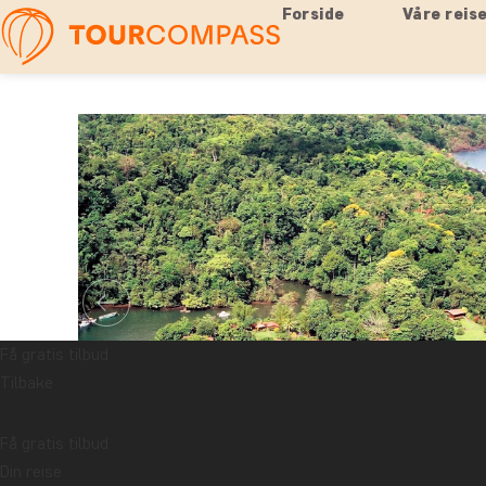
Forside
Våre reis
Få gratis tilbud
Tilbake
Få gratis tilbud
Din reise