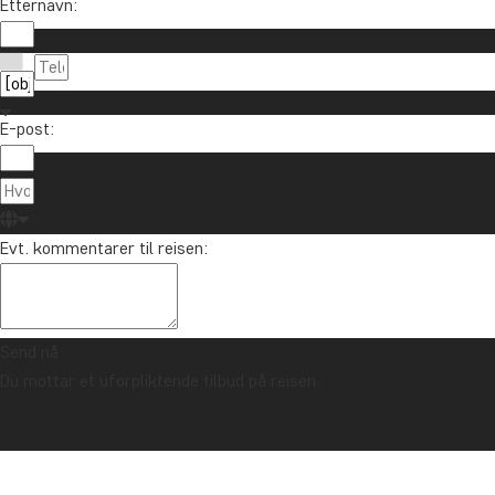
Etternavn:
Meld deg på vårt nyhetsbrev og bli med i treknin
E-post:
Om TourCo
TourCompass
85 29 54 24
Evt. kommentarer til reisen:
Hasselager C
info@tourcompass.no
DK-8260 Viby
ma.-to.: 10-16 | fr.: 10-14
CVR-nr.: 286
Send nå
Du mottar et uforpliktende tilbud på reisen.
Opphavsrett © 2006 - 2026 | TourCompass | CVR: 28690924