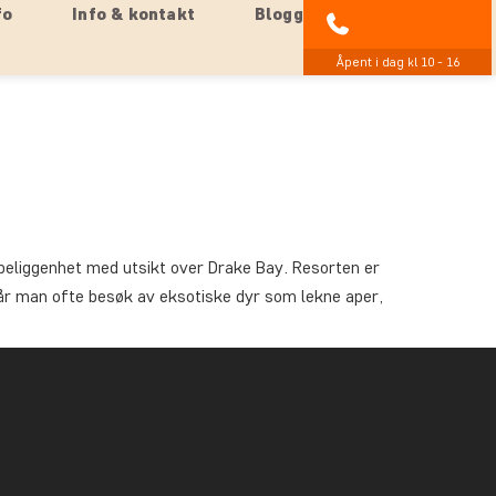
fo
Info & kontakt
Blogg
85 29 54 24
Åpent i dag kl 10 - 16
beliggenhet med utsikt over Drake Bay. Resorten er
får man ofte besøk av eksotiske dyr som lekne aper,
 ut i bukten, og vi kan anbefale å låne en kajakk og
sse der du kan slappe av og nyte omgivelsene eller titte
rustikke, men komfortable og rene, og alle rom har