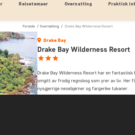
er
Reisetemaer
Overnatting
Praktisk in
Forside
Overnatting
Drake Bay Wilderness Resort
Drake Bay
Drake Bay Wilderness Resort
Drake Bay Wilderness Resort har en fantastisk 
omgitt av frodig regnskog som yrer av liv. Her 
nysgjerrige nesebjørner og fargerike tukaner.
Rett ved siden av resorten renner Agujitas-elven
padle på oppdagelsesferd i regnskogen.
Her er det kun 20 rom, og alle har en liten terra
på stjernene når solen er gått ned. Rommene er 