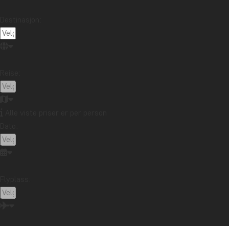
Destinasjon:
Reise:
Alle viste priser er per person
Dato:
Flyplass: