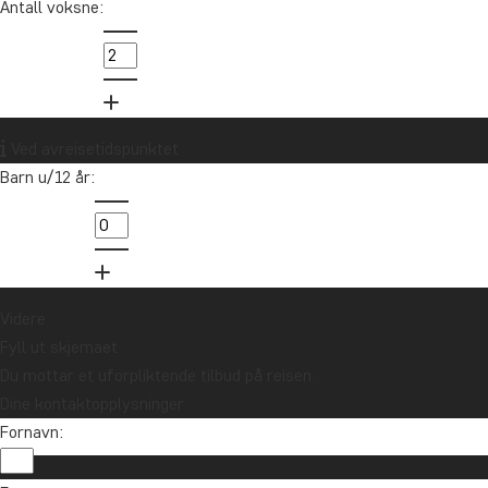
Antall voksne:
Ta k
Latin-Amerika
Tom er
av 1990
Ved avreisetidspunktet
Barn u/12 år:
info@
85 29 
Videre
Fyll ut skjemaet
Du mottar et uforpliktende tilbud på reisen.
Dine kontaktopplysninger
Fornavn:
Vil du motta reiseinspirasjon og nyhet