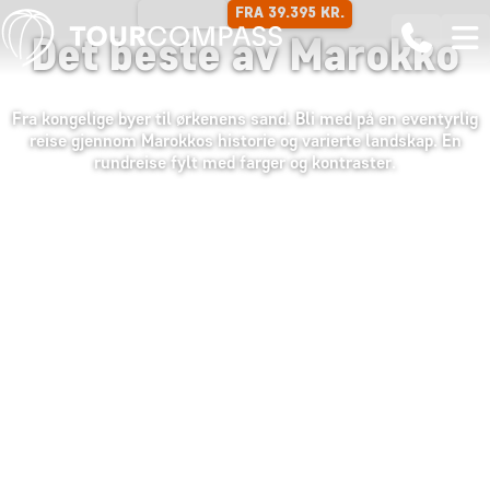
FRA 39.395 KR.
12 DAGER
Det beste av Marokko
Fra kongelige byer til ørkenens sand. Bli med på en eventyrlig
reise gjennom Marokkos historie og varierte landskap. En
rundreise fylt med farger og kontraster.