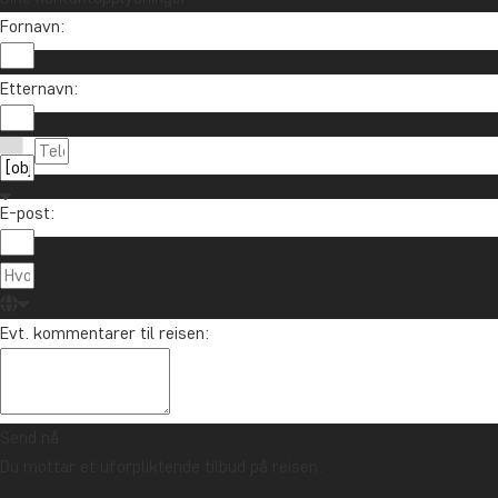
Fornavn:
Etternavn:
E-post:
Evt. kommentarer til reisen:
Send nå
Du mottar et uforpliktende tilbud på reisen.