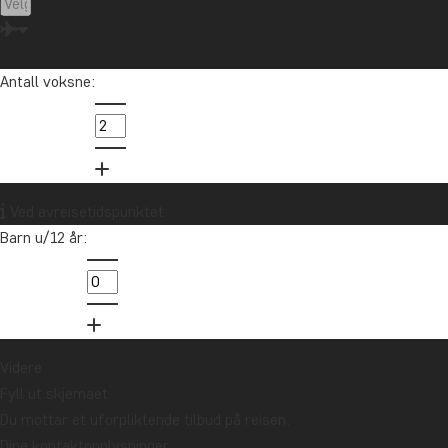
Antall voksne:
Ved avreisetidspunktet
Barn u/12 år:
Videre
Fyll ut skjemaet
Du mottar et uforpliktende tilbud på reisen.
Dine kontaktopplysninger