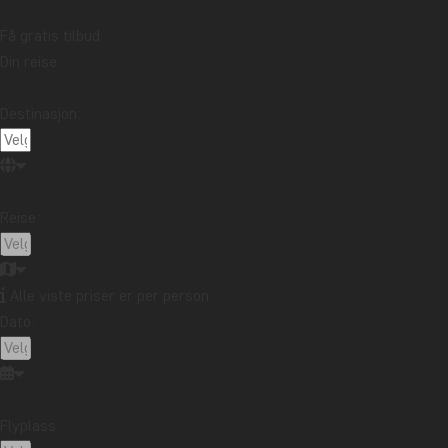
Få gratis tilbud
Din reise
Destinasjon:
Reise:
Alle viste priser er per person
Dato:
Flyplass: