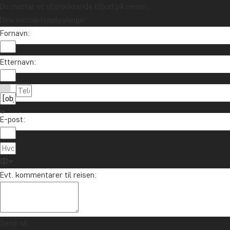
Du mottar et uforpliktende tilbud på reisen.
Meld deg på vårt nyhetsbrev og bli med i
Dine kontaktopplysninger
trekningen av et reisegavekort på 10.000 kr.
Fornavn:
Meld meg på
Etternavn:
E-post:
Evt. kommentarer til reisen:
Ta kontakt
85 29 54 24
Om TourCompass
info@tourcompass.no
Send nå
TourCompass A/S