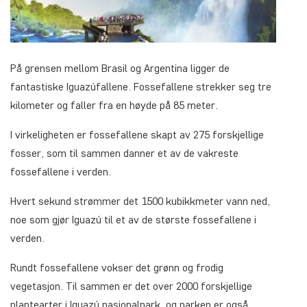
På grensen mellom Brasil og Argentina ligger de
fantastiske Iguazúfallene. Fossefallene strekker seg tre
kilometer og faller fra en høyde på 85 meter.
I virkeligheten er fossefallene skapt av 275 forskjellige
fosser, som til sammen danner et av de vakreste
fossefallene i verden.
Hvert sekund strømmer det 1500 kubikkmeter vann ned,
noe som gjør Iguazú til et av de største fossefallene i
verden.
Rundt fossefallene vokser det grønn og frodig
vegetasjon. Til sammen er det over 2000 forskjellige
plantearter i Iguazú nasjonalpark, og parken er også