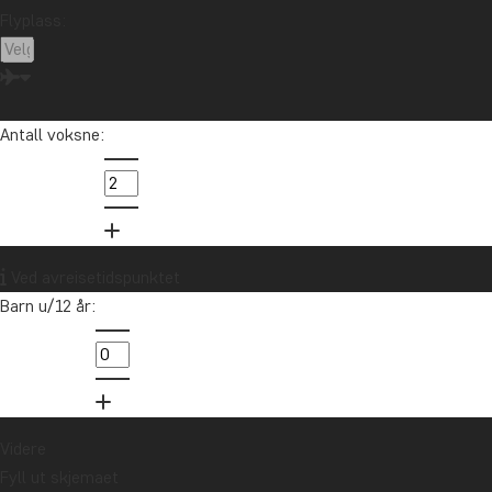
Afrika
Argentina
Asia
Australia
Bali
Flyplass:
Borneo
Botswana
Brasil
Canada
Cape Town
Chile
Colombia
Costa Rica
Cuba
Ecuador
Galapagosøyene
Guatemala
Antall voksne:
Indonesia
Japan
Kambodsja
Kenya
Kilimanjaro
Kina
Laos
Latin-Amerika
Madagaskar
Malaysia
Maldivene
Marokko
Mauritius
Mexico
New Zealand
Nord-Amerika
Ved avreisetidspunktet
Oseania
Panama
Peru
Singapore
Barn u/12 år:
Sør-Afrika
Sri Lanka
Tanzania
Thailand
Uganda
USA
Vietnam
Zambia
Zanzibar
Videre
Vil du motta reiseinspirasjon og
Fyll ut skjemaet
nyheter?