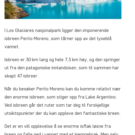
I Los Glaciares nasjonalpark ligger den imponerende
isbreen Perito Moreno, som tårner opp av det lyseblå
vannet.
Isbreen er 30 km lang og hele 7,3 km høy, og den springer
ut fra den patagoniske innlandsisen, som til sammen har
skapt 47 isbreer.
Når du besøker Perito Moreno kan du komme relativt nær
den enorme isbreen, som stiger opp fra Lake Argentino.
Ved isbreen går det ruter som tar deg til forskjellige
utsiktspunkter der du kan oppleve den fantastiske breen.
Det er en vill opplevelse å se enorme isflak løsne fra
breen og falle ned i vannet med et kjempebrak. Men selv