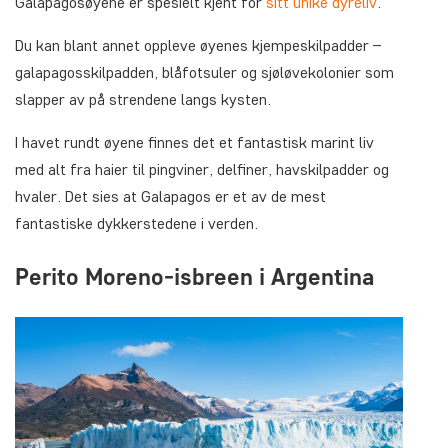
Galapagosøyene er spesielt kjent for
sitt unike dyreliv
.
Du kan blant annet oppleve øyenes kjempeskilpadder –
galapagosskilpadden, blåfotsuler og sjøløvekolonier som
slapper av på strendene langs kysten.
I havet rundt øyene finnes det et fantastisk marint liv
med alt fra haier til pingviner, delfiner, havskilpadder og
hvaler. Det sies at Galapagos er et av de mest
fantastiske dykkerstedene i verden.
Perito Moreno-isbreen i Argentina