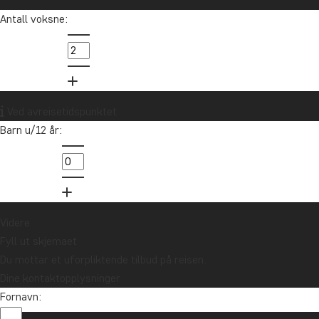
Sør-Afrika
Sri Lanka
Tanzania
Thailand
Antall voksne:
Uganda
USA
Vietnam
Zambia
Zanzibar
Vil du motta reiseinspirasjon og
Ved avreisetidspunktet
nyheter?
Barn u/12 år:
Meld deg på vårt nyhetsbrev og bli med i
trekningen av et reisegavekort på 10.000 kr.
Meld meg på
Videre
Fyll ut skjemaet
Du mottar et uforpliktende tilbud på reisen.
Dine kontaktopplysninger
Fornavn: