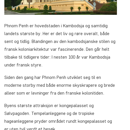
Phnom Penh er hovedstaden i Kambodsja og samtidig
landets største by. Her er det liv og røre overalt, både
sent og tidlig. Blandingen av den kambodsjanske stilen og
fransk koloniarkitektur var fascinerende. Den går helt
tilbake til tidligere tider: I nesten 100 år var Kambodsja
under fransk styre.
Siden den gang har Phnom Penh utviklet seg til en
moderne storby med både enorme skyskrapere og brede
alleer som er levninger fra den franske kolonitiden.
Byens største attraksjon er kongepalasset og
Sølvpagoden. Tempelanleggene og de tropiske
hageanleggene pryder området rundt kongepalasset og
er uten tvil verdt et besøk.