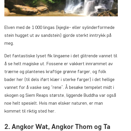
Elven med de 1 000 lingas (kjegle- eller sylinderformede
stein hugget ut av sandstein) gjorde sterkt inntrykk på
meg.
Det fantastiske lyset fik lingaene i det glitrende vannet til
å se helt magiske ut. Fossene er vakkert innrammet av
trærne og plantenes kraftige grønne farger, og folk
bader her (til dels iført klær i sterke farger) i det hellige
vannet for å vaske seg “rene”. Å besøke tempelet midt i
skogen og Siem Reaps største, liggende Buddha var også
noe helt spesielt. Hvis man elsker naturen, er man
kommet til riktig sted her.
2. Angkor Wat, Angkor Thom og Ta