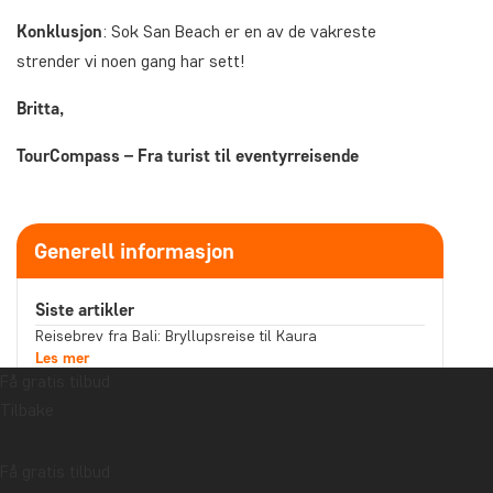
Konklusjon
: Sok San Beach er en av de vakreste
strender vi noen gang har sett!
Britta,
TourCompass – Fra turist til eventyrreisende
Generell informasjon
Siste artikler
Reisebrev fra Bali: Bryllupsreise til Kaura
Les mer
Få gratis tilbud
Forteller suveniren din en historie du har lyst til å dele?
Les mer
Tilbake
Reisebrev fra Malaysia: Båttur på Kinabatangan-elven
på Nord-Borneo
Les mer
Få gratis tilbud