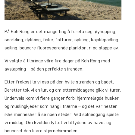
På Koh Rong er det mange ting å foreta seg: øyhopping,
snorkling, dykking, fiske, fotturer, sykling, kajakkpadling,
seiling, beundre fluorescerende plankton, ri og slappe av.
Vi valgte å tilbringe våre fire dager på Koh Rong med
avslapning – på den perfekte stranden.
Etter frokost la vi oss på den hvite stranden og badet.
Deretter tok vi en lur, og om ettermiddagene gikk vi turer.
Underveis kom vi flere ganger forbi hjemmelagde husker
og muslingkjeder som hang i trærne – og det var nesten
ikke mennesker å se noen steder. Ved solnedgang spiste
vi middag. Om kvelden lyttet vi til lydene av havet og
beundret den klare stjernehimmelen.