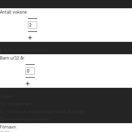
Antall voksne:
Ved avreisetidspunktet
Barn u/12 år:
Videre
Fyll ut skjemaet
Du mottar et uforpliktende tilbud på reisen.
Dine kontaktopplysninger
Fornavn: