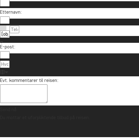
Etternavn:
E-post:
Evt. kommentarer til reisen:
Send nå
Du mottar et uforpliktende tilbud på reisen.