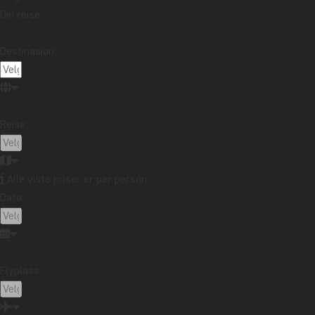
Din reise
Destinasjon:
Reise:
Alle viste priser er per person
Dato:
Flyplass: