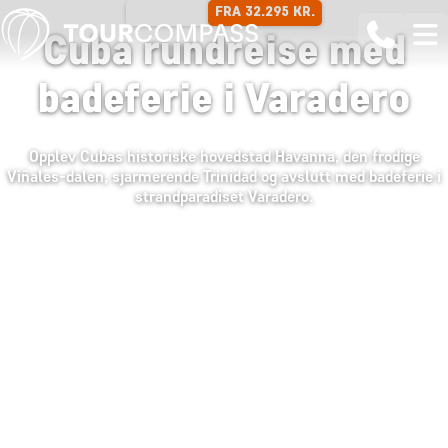
FRA 32.295 KR.
14 DAGER
Cuba rundreise med
badeferie i Varadero
Opplev Cubas historiske hovedstad Havanna, den frodige
Viñales-dalen, sjarmerende Trinidad og avslutt med badeferie i
strandparadiset Varadero.