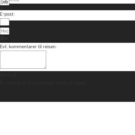
E-post:
Evt. kommentarer til reisen:
Send nå
Du mottar et uforpliktende tilbud på reisen.
TRYGGHETSGARANTI & ALLTID FAST PRIS - LES MER
Forside
Nyheter og reiseartikler