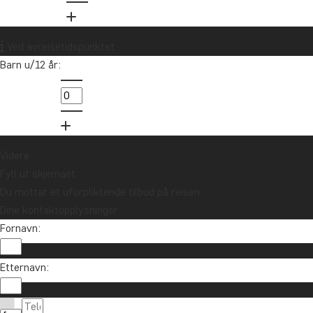
Ved avreisetidspunktet
Barn u/12 år:
Videre
Fyll ut skjemaet
Du mottar et uforpliktende tilbud på reisen.
Dine kontaktopplysninger
Fornavn:
Etternavn: