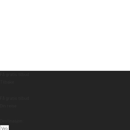
Få gratis tilbud
Tilbake
Få gratis tilbud
Din reise
Destinasjon: