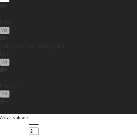
Reise:
Alle viste priser er per person
Dato:
Flyplass:
Antall voksne: