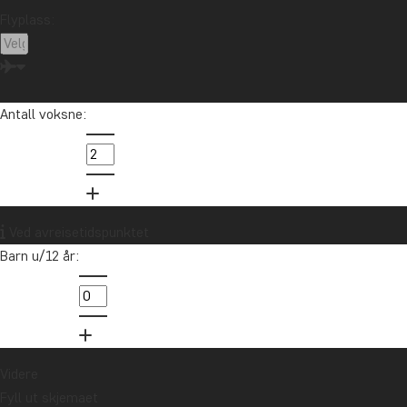
Flyplass:
Sør-Afrika
Sri Lanka
Tanzania
Thailand
Uganda
USA
Vietnam
Zambia
Zanzibar
Antall voksne:
Vil du motta reiseinspirasjon og
nyheter?
Meld deg på vårt nyhetsbrev og bli med i
trekningen av et reisegavekort på 10.000 kr.
Ved avreisetidspunktet
Barn u/12 år:
Meld meg på
Videre
Fyll ut skjemaet