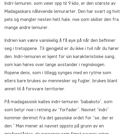
Indri-lemuren, som veier opp til 9 kilo, er den største av
Madagaskars nålevende lemurarter. Den har svart og hvit
pels og mangler nesten helt hale, noe som skiller den fra
mange andre lemurer.
Indrien kan være vanskelig å få øye på når den befinner
seg i tretoppene. Til gjengjeld er du ikke i tvil når du hører
den. Indri-lemuren er kjent for sin karakteristiske sang,
som kan høres over lange avstander i regnskogen.
Ropene dens, som i tillegg synges med en rytme som
ellers bare brukes av mennesker og fugler, brukes blant
annet til å forsvare territorier.
På madagassisk kalles indri-lemuren “babakoto”, som
som betyr noe i retning av “forfader”. Navnet “indri”
kommer derimot fra det gassiske ordet for “se, der er
den.” Man mener at navnet oppsto på grunn av en
misforståelse, da personen som først navnga arten