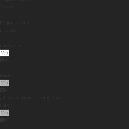
Emne
Tilbake
Bærekraft
Beste reisetid
Høytider
Få gratis tilbud
Mat og drikke
Nasjonalparker
Pakkelister
Din reise
Reisebrev
Reiseguider
Reisetips
Safari og dyreliv
Storbyer
Strender
Destinasjon:
Reisemål
Afrika
Argentina
Asia
Australia
Bali
Borneo
Botswana
Brasil
Canada
Reise:
Cape Town
Chile
Colombia
Costa Rica
Cuba
Ecuador
Galapagosøyene
Guatemala
Indonesia
Japan
Kambodsja
Kenya
Alle viste priser er per person
Kilimanjaro
Kina
Laos
Latin-Amerika
Dato:
Madagaskar
Malaysia
Maldivene
Marokko
Mauritius
Mexico
New Zealand
Nord-Amerika
Oseania
Panama
Peru
Singapore