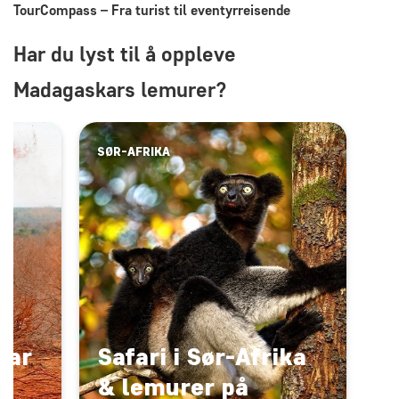
TourCompass – Fra turist til eventyrreisende
Har du lyst til å oppleve
Madagaskars lemurer?
SØR-AFRIKA
kar
Safari i Sør-Afrika
& lemurer på