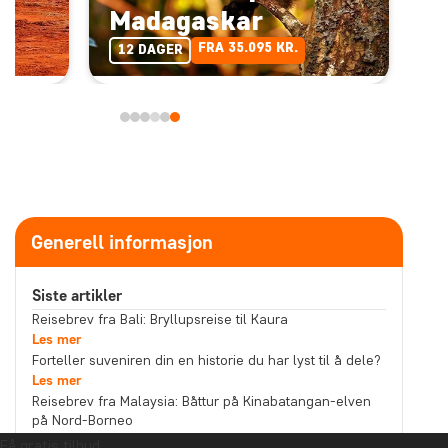
Madagaskar
FRA 35.095 KR.
12 DAGER
Generell informasjon
Siste artikler
Reisebrev fra Bali: Bryllupsreise til Kaura
Les mer
Forteller suveniren din en historie du har lyst til å dele?
Les mer
Reisebrev fra Malaysia: Båttur på Kinabatangan-elven
på Nord-Borneo
Les mer
Få gratis tilbud