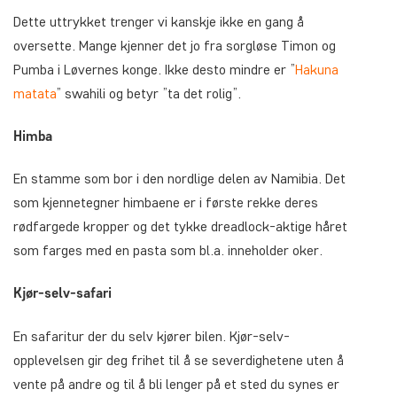
Dette uttrykket trenger vi kanskje ikke en gang å
oversette. Mange kjenner det jo fra sorgløse Timon og
Pumba i Løvernes konge. Ikke desto mindre er ”
Hakuna
matata
” swahili og betyr ”ta det rolig”.
Himba
En stamme som bor i den nordlige delen av Namibia. Det
som kjennetegner himbaene er i første rekke deres
rødfargede kropper og det tykke dreadlock-aktige håret
som farges med en pasta som bl.a. inneholder oker.
Kjør-selv-safari
En safaritur der du selv kjører bilen. Kjør-selv-
opplevelsen gir deg frihet til å se severdighetene uten å
vente på andre og til å bli lenger på et sted du synes er