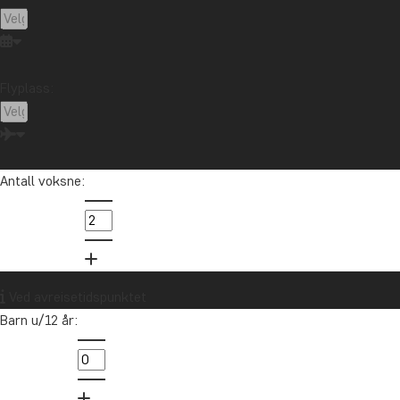
Cuba
Ecuador
Galapagosøyene
Guatemala
Indonesia
Japan
Kambodsja
Kenya
Kilimanjaro
Kina
Laos
Latin-Amerika
Flyplass:
Madagaskar
Malaysia
Maldivene
Marokko
Mauritius
Mexico
New Zealand
Nord-Amerika
Oseania
Panama
Peru
Singapore
Sør-Afrika
Sri Lanka
Tanzania
Thailand
Antall voksne:
Uganda
USA
Vietnam
Zambia
Zanzibar
Vil du motta reiseinspirasjon og
Ved avreisetidspunktet
nyheter?
Barn u/12 år:
Meld deg på vårt nyhetsbrev og bli med i
trekningen av et reisegavekort på 10.000 kr.