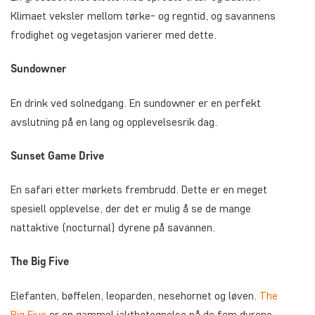
Klimaet veksler mellom tørke- og regntid, og savannens
frodighet og vegetasjon varierer med dette.
Sundowner
En drink ved solnedgang. En sundowner er en perfekt
avslutning på en lang og opplevelsesrik dag.
Sunset Game Drive
En safari etter mørkets frembrudd. Dette er en meget
spesiell opplevelse, der det er mulig å se de mange
nattaktive (nocturnal) dyrene på savannen.
The Big Five
Elefanten, bøffelen, leoparden, nesehornet og løven.
The
Big Five
er en gammel jaktbetegnelse på de fem dyrene