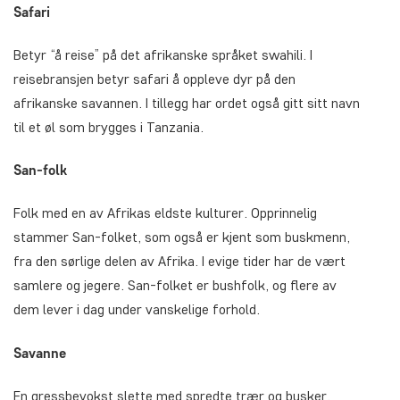
Safari
Betyr “å reise” på det afrikanske språket swahili. I
reisebransjen betyr safari å oppleve dyr på den
afrikanske savannen. I tillegg har ordet også gitt sitt navn
til et øl som brygges i Tanzania.
San-folk
Folk med en av Afrikas eldste kulturer. Opprinnelig
stammer San-folket, som også er kjent som buskmenn,
fra den sørlige delen av Afrika. I evige tider har de vært
samlere og jegere. San-folket er bushfolk, og flere av
dem lever i dag under vanskelige forhold.
Savanne
En gressbevokst slette med spredte trær og busker.