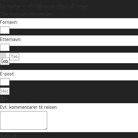
Du mottar et uforpliktende tilbud på reisen.
Dine kontaktopplysninger
Fornavn:
Etternavn:
E-post:
Evt. kommentarer til reisen:
Send nå