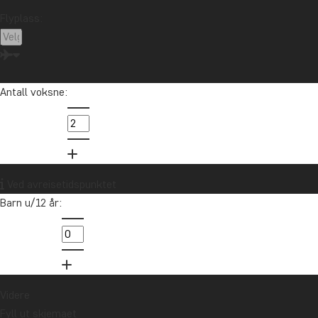
Flyplass:
Antall voksne:
Ved avreisetidspunktet
Barn u/12 år:
Videre
Fyll ut skjemaet