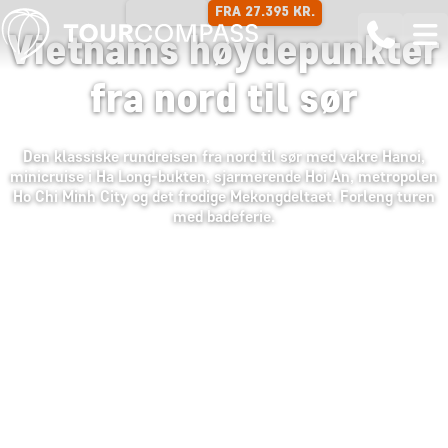
FRA 27.395 KR.
14 DAGER
Vietnams høydepunkter
fra nord til sør
Den klassiske rundreisen fra nord til sør med vakre Hanoi,
minicruise i Ha Long-bukten, sjarmerende Hoi An, metropolen
Ho Chi Minh City og det frodige Mekongdeltaet. Forleng turen
med badeferie.