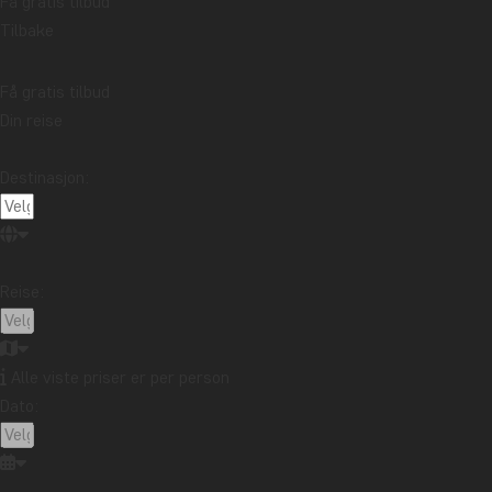
Få gratis tilbud
Tilbake
Få gratis tilbud
Din reise
Destinasjon:
Reise:
Alle viste priser er per person
Dato: