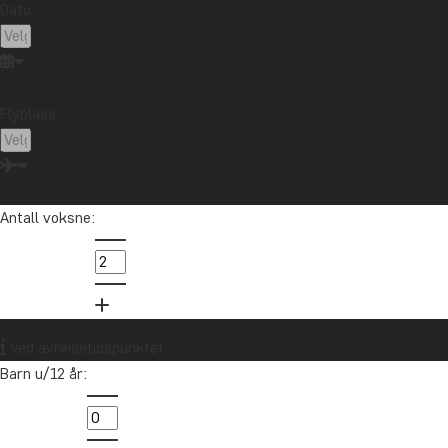
Dato:
Cuba
Ecuador
Galapagosøyene
Guatemala
Indonesia
Japan
Kambodsja
Kenya
Kilimanjaro
Kina
Laos
Latin-Amerika
Flyplass:
Madagaskar
Malaysia
Maldivene
Marokko
Mauritius
Mexico
New Zealand
Nord-Amerika
Oseania
Panama
Peru
Singapore
Sør-Afrika
Sri Lanka
Tanzania
Thailand
Antall voksne:
Uganda
USA
Vietnam
Zambia
Zanzibar
Vil du motta reiseinspirasjon og
Ved avreisetidspunktet
nyheter?
Barn u/12 år:
Meld deg på vårt nyhetsbrev og bli med i
trekningen av et reisegavekort på 10.000 kr.