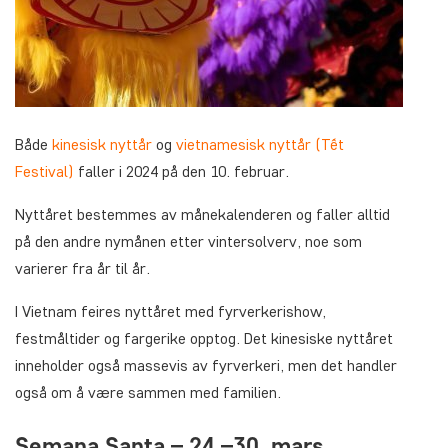
Både
kinesisk nyttår
og
vietnamesisk nyttår (Tết
Festival)
faller i 2024 på den 10. februar.
Nyttåret bestemmes av månekalenderen og faller alltid
på den andre nymånen etter vintersolverv, noe som
varierer fra år til år.
I Vietnam feires nyttåret med fyrverkerishow,
festmåltider og fargerike opptog. Det kinesiske nyttåret
inneholder også massevis av fyrverkeri, men det handler
også om å være sammen med familien.
Semana Santa – 24.–30. mars