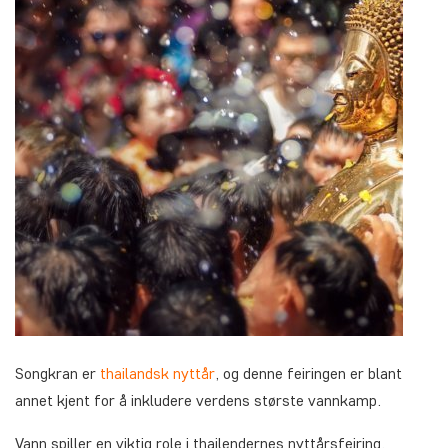
Songkran er
thailandsk nyttår
, og denne feiringen er blant
annet kjent for å inkludere verdens største vannkamp.
Vann spiller en viktig role i thailendernes nyttårsfeiring,