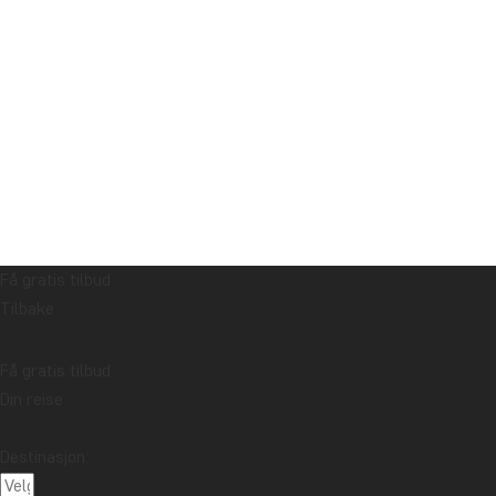
Få gratis tilbud
Tilbake
Få gratis tilbud
Din reise
Destinasjon: