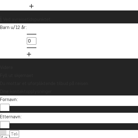
Ved avreisetidspunktet
Barn u/12 år:
Videre
Fyll ut skjemaet
Du mottar et uforpliktende tilbud på reisen.
Dine kontaktopplysninger
Fornavn:
Etternavn: