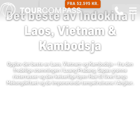
FRA 52.595 KR.
24 DAGER
Det beste av Indokina i
Laos, Vietnam &
Kambodsja
Opplev det beste av Laos, Vietnam og Kambodsja – fra den
fredelige stemningen i Luang Prabang, Sapas grønne
risterrasser og den keiserlige byen Hué til livet langs
Mekongdeltaet og de imponerende tempelruinene i Angkor.