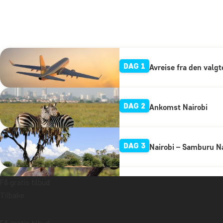
DAG 1
Avreise fra den valgt
DAG 2
Ankomst Nairobi
DAG 3
Nairobi – Samburu N
Få gratis tilbud
DAG 4
Samburu nasjonalres
Tilbake