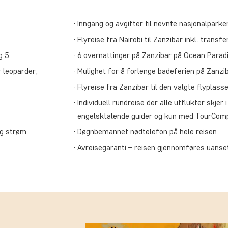
Inngang og avgifter til nevnte nasjonalparke
Flyreise fra Nairobi til Zanzibar inkl. transfe
g 5
6 overnattinger på Zanzibar på Ocean Para
r leoparder,
Mulighet for å forlenge badeferien på Zanzi
Flyreise fra Zanzibar til den valgte flyplasse
Individuell rundreise der alle utflukter skjer
engelsktalende guider og kun med TourComp
og strøm
Døgnbemannet nødtelefon på hele reisen
Avreisegaranti – reisen gjennomføres uanset