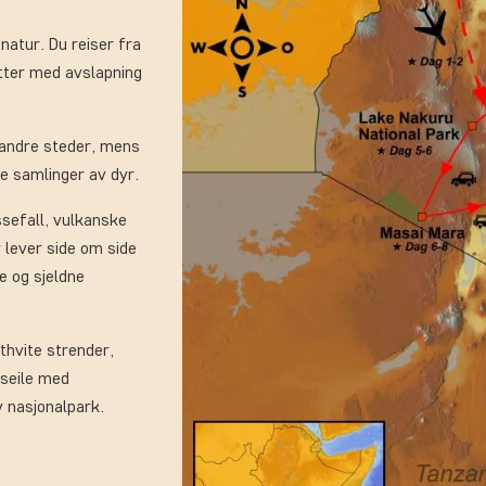
natur. Du reiser fra
utter med avslapning
 andre steder, mens
e samlinger av dyr.
sefall, vulkanske
 lever side om side
e og sjeldne
thvite strender,
 seile med
y nasjonalpark.