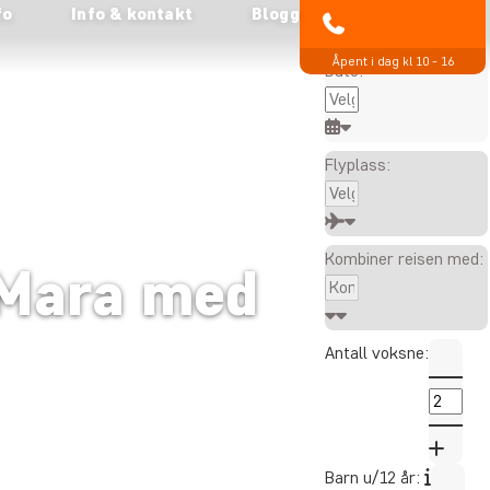
fo
Info & kontakt
Blogg
Alle viste priser er
85 29 54 24
per person
Åpent i dag kl 10 - 16
Dato:
Flyplass:
Kombiner reisen med:
 Mara med
Antall voksne:
Barn u/12 år: