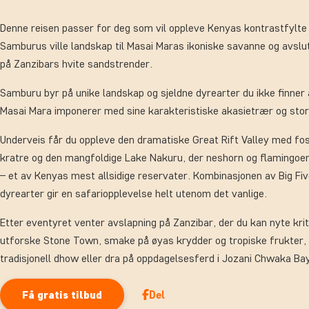
Denne reisen passer for deg som vil oppleve Kenyas kontrastfylte 
Samburus ville landskap til Masai Maras ikoniske savanne og avsl
på Zanzibars hvite sandstrender.
Samburu byr på unike landskap og sjeldne dyrearter du ikke finner
Masai Mara imponerer med sine karakteristiske akasietrær og stor
Underveis får du oppleve den dramatiske Great Rift Valley med fos
kratre og den mangfoldige Lake Nakuru, der neshorn og flamingoer
– et av Kenyas mest allsidige reservater. Kombinasjonen av Big Fiv
dyrearter gir en safariopplevelse helt utenom det vanlige.
Etter eventyret venter avslapning på Zanzibar, der du kan nyte krit
utforske Stone Town, smake på øyas krydder og tropiske frukter,
tradisjonell dhow eller dra på oppdagelsesferd i Jozani Chwaka Ba
Del
Få gratis tilbud