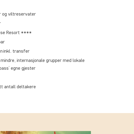
r og viltreservater
r
dise Resort ****
bar
n inkl. transfer
 i mindre, internasjonale grupper med lokale
ass’ egne gjester
t antall deltakere