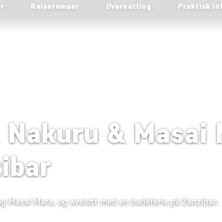
er
Reisetemaer
Overnatting
Praktisk in
, Nakuru & Masai
ibar
 Masai Mara, og avslutt med en badeferie på Zanzibar.