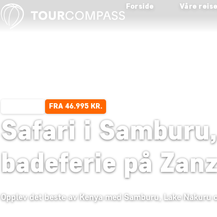
Forside
Våre reis
FRA 46.995 KR.
15 DAGER
Safari i Samburu
badeferie på Zanz
Opplev det beste av Kenya med Samburu, Lake Nakuru og