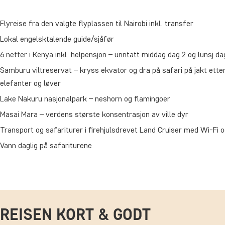
Flyreise fra den valgte flyplassen til Nairobi inkl. transfer
Lokal engelsktalende guide/sjåfør
6 netter i Kenya inkl. helpensjon – unntatt middag dag 2 og lunsj da
Samburu viltreservat – kryss ekvator og dra på safari på jakt ette
elefanter og løver
Lake Nakuru nasjonalpark – neshorn og flamingoer
Masai Mara – verdens største konsentrasjon av ville dyr
Transport og safariturer i firehjulsdrevet Land Cruiser med Wi-Fi 
Vann daglig på safariturene
REISEN KORT & GODT