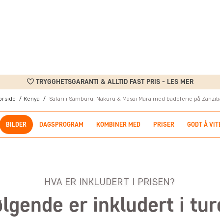
TRYGGHETSGARANTI & ALLTID FAST PRIS - LES MER
orside
Kenya
Safari i Samburu, Nakuru & Masai Mara med badeferie på Zanzib
BILDER
DAGSPROGRAM
KOMBINER MED
PRISER
GODT Å VIT
HVA ER INKLUDERT I PRISEN?
lgende er inkludert i tu