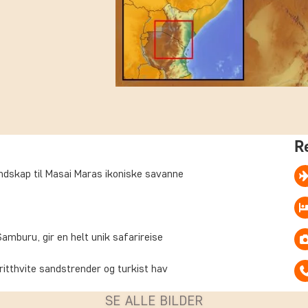
R
andskap til Masai Maras ikoniske savanne
amburu, gir en helt unik safarireise
itthvite sandstrender og turkist hav
SE ALLE BILDER