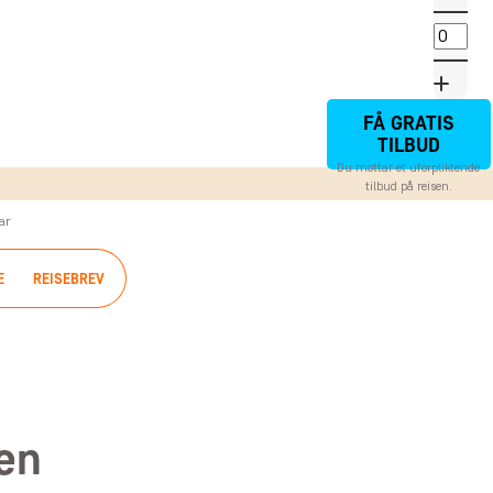
FÅ GRATIS
TILBUD
Du mottar et uforpliktende
tilbud på reisen.
ar
E
REISEBREV
ren