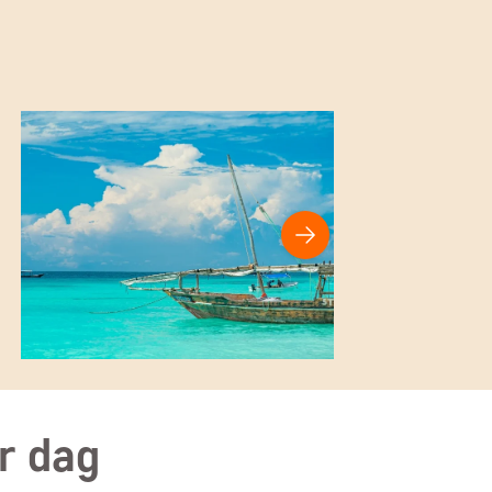
or dag