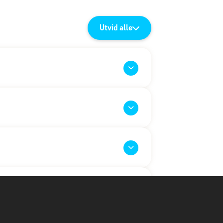
Utvid alle
plassen
lassen, og turen går med fly til Kenya med
guide, som sørger for transporten til
al Reserve
ke resten av dagen til å slappe av og
rar mot Samburu.
je frister det med en dukkert i