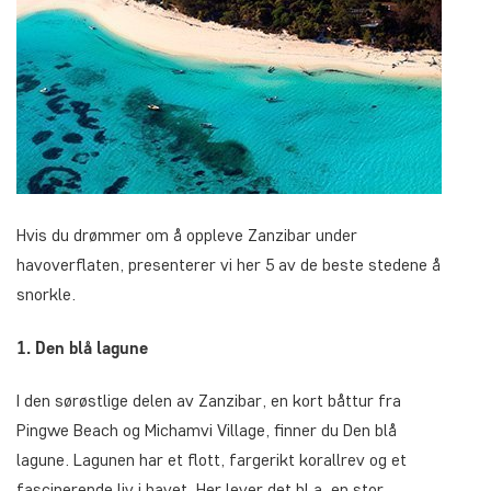
Hvis du drømmer om å oppleve Zanzibar under
havoverflaten, presenterer vi her 5 av de beste stedene å
snorkle.
1. Den blå lagune
I den sørøstlige delen av Zanzibar, en kort båttur fra
Pingwe Beach og Michamvi Village, finner du Den blå
lagune. Lagunen har et flott, fargerikt korallrev og et
fascinerende liv i havet. Her lever det bl.a. en stor