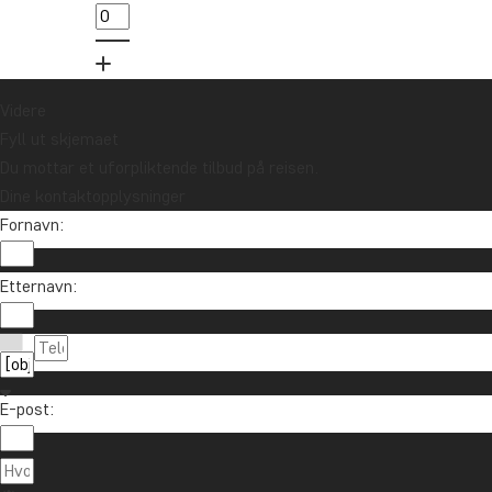
Vil du motta reiseinspirasjon og
nyheter?
Meld deg på vårt nyhetsbrev og bli med i
trekningen av et reisegavekort på 10.000 kr.
Videre
Fyll ut skjemaet
Du mottar et uforpliktende tilbud på reisen.
Meld meg på
Dine kontaktopplysninger
Fornavn:
Etternavn:
E-post:
Ta kontakt
85 29 54 24