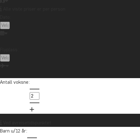
Reisemål
Alle viste priser er per person
Dato:
Afrika
Argentina
Asia
Australia
Bali
Borneo
Botswana
Brasil
Canada
Cape Town
Chile
Colombia
Costa Rica
Cuba
Ecuador
Galapagosøyene
Guatemala
Flyplass:
Indonesia
Japan
Kambodsja
Kenya
Kilimanjaro
Kina
Laos
Latin-Amerika
Madagaskar
Malaysia
Maldivene
Marokko
Antall voksne:
Mauritius
Mexico
New Zealand
Nord-Amerika
Oseania
Panama
Peru
Singapore
Sør-Afrika
Sri Lanka
Tanzania
Thailand
Uganda
USA
Vietnam
Zambia
Zanzibar
Ved avreisetidspunktet
Barn u/12 år: