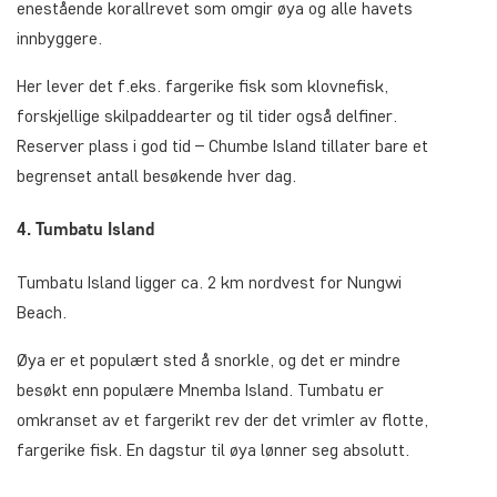
enestående korallrevet som omgir øya og alle havets
innbyggere.
Her lever det f.eks. fargerike fisk som klovnefisk,
forskjellige skilpaddearter og til tider også delfiner.
Reserver plass i god tid – Chumbe Island tillater bare et
begrenset antall besøkende hver dag.
4. Tumbatu Island
Tumbatu Island ligger ca. 2 km nordvest for Nungwi
Beach.
Øya er et populært sted å snorkle, og det er mindre
besøkt enn populære Mnemba Island. Tumbatu er
omkranset av et fargerikt rev der det vrimler av flotte,
fargerike fisk. En dagstur til øya lønner seg absolutt.