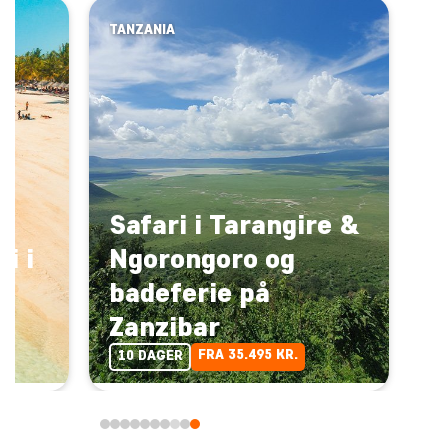
TANZANIA
Safari i Tarangire &
i i
Ngorongoro og
badeferie på
Zanzibar
FRA 35.495 KR.
10 DAGER