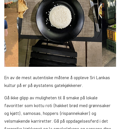
En av de mest autentiske måtene å oppleve Sri Lankas
kultur på er på øystatens gatekjøkkener.
Gå ikke glipp av muligheten til å smake på lokale
favoritter som kottu roti (hakket brød med grønnsaker
og kjøtt), samosas, hoppers (rispannekaker) og
velsmakende karriretter. Gå på oppdagelsesferd i det
fargerike kjøkkenet og la smaksløkene og sansene dine