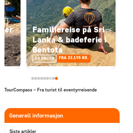
nder
Familiereise på Sri
Lanka & badeferie i
Bentota
FRA 33.195 KR.
14 DAGER
TourCompass – Fra turist til eventyrreisende
Generell informasjon
Siste artikler