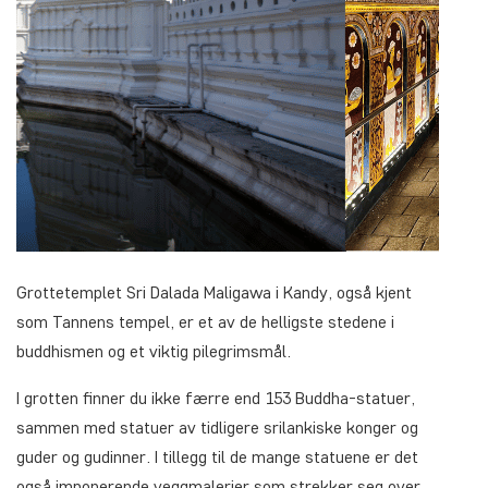
Grottetemplet Sri Dalada Maligawa i Kandy, også kjent
som Tannens tempel, er et av de helligste stedene i
buddhismen og et viktig pilegrimsmål.
I grotten finner du ikke færre end 153 Buddha-statuer,
sammen med statuer av tidligere srilankiske konger og
guder og gudinner. I tillegg til de mange statuene er det
også imponerende veggmalerier som strekker seg over