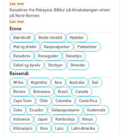
Les mer
Reisebrev fra Malaysia: Båttur på Kinabatangan-elven
på Nord-Borneo
Les mer
Emne
Bærekraft
Beste reisetid
Høytider
Mat og drikke
Nasjonalparker
Pakkelister
Reisebrev
Reiseguider
Reisetips
Safari og dyreliv
Storbyer
Strender
Reisemål
Afrika
Argentina
Asia
Australia
Bali
Borneo
Botswana
Brasil
Canada
Cape Town
Chile
Colombia
Costa Rica
Cuba
Ecuador
Galapagosøyene
Guatemala
Indonesia
Japan
Kambodsja
Kenya
Kilimanjaro
Kina
Laos
Latin-Amerika