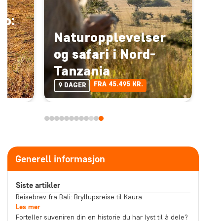
ro:
Naturopplevelser
g
og safari i Nord-
Tanzania
FRA 45.495 KR.
9 DAGER
Generell informasjon
Siste artikler
Reisebrev fra Bali: Bryllupsreise til Kaura
Les mer
Forteller suveniren din en historie du har lyst til å dele?