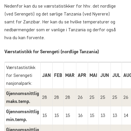
Nedenfor kan du se værstatistikker for hhv. det nordlige
(ved Serengeti) og det sørlige Tanzania (ved Nyerere)
samt for Zanzibar. Her kan du se hvilke temperaturer og
nedbørmengder som er vanlige i Tanzania og derfor også
hva du kan forvente.
Værstatistikk for Serengeti (nordlige Tanzania)
Værstastistikk
for Serengeti
JAN
FEB
MAR
APR
MAI
JUN
JUL
AU
nasjonalpark:
Gjennomsnittlig
28
28
28
26
25
25
25
26
maks.temp.
Gjennomsnittlig
15
15
15
16
15
13
13
14
min.temp.
Gjennomsnittlig