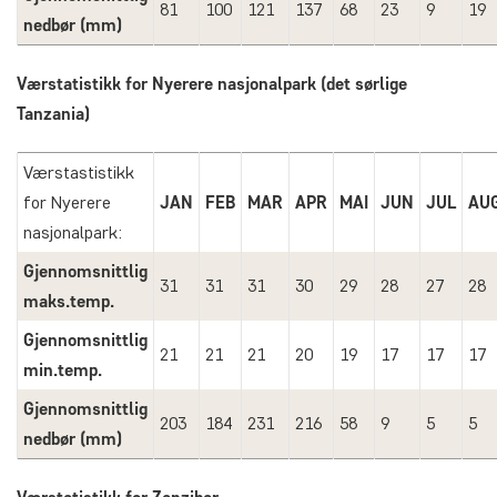
81
100
121
137
68
23
9
19
nedbør (mm)
Værstatistikk for Nyerere nasjonalpark (det sørlige
Tanzania)
Værstastistikk
for Nyerere
JAN
FEB
MAR
APR
MAI
JUN
JUL
AU
nasjonalpark:
Gjennomsnittlig
31
31
31
30
29
28
27
28
maks.temp.
Gjennomsnittlig
21
21
21
20
19
17
17
17
min.temp.
Gjennomsnittlig
203
184
231
216
58
9
5
5
nedbør (mm)