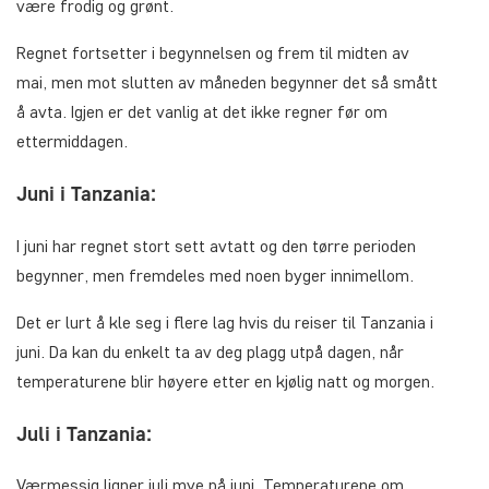
være frodig og grønt.
Regnet fortsetter i begynnelsen og frem til midten av
mai, men mot slutten av måneden begynner det så smått
å avta. Igjen er det vanlig at det ikke regner før om
ettermiddagen.
Juni i Tanzania:
I juni har regnet stort sett avtatt og den tørre perioden
begynner, men fremdeles med noen byger innimellom.
Det er lurt å kle seg i flere lag hvis du reiser til Tanzania i
juni. Da kan du enkelt ta av deg plagg utpå dagen, når
temperaturene blir høyere etter en kjølig natt og morgen.
Juli i Tanzania:
Værmessig ligner juli mye på juni. Temperaturene om