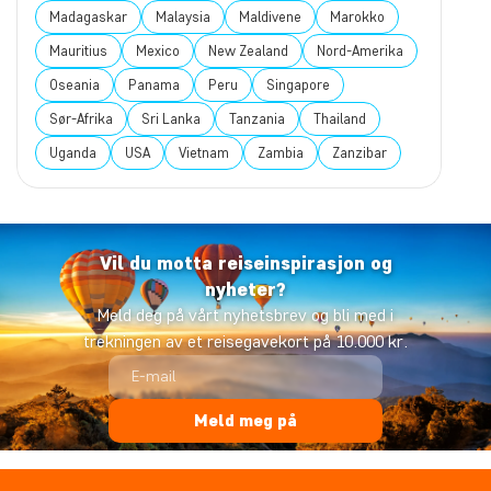
Madagaskar
Malaysia
Maldivene
Marokko
Mauritius
Mexico
New Zealand
Nord-Amerika
Oseania
Panama
Peru
Singapore
Sør-Afrika
Sri Lanka
Tanzania
Thailand
Uganda
USA
Vietnam
Zambia
Zanzibar
Vil du motta reiseinspirasjon og
nyheter?
Meld deg på vårt nyhetsbrev og bli med i
trekningen av et reisegavekort på 10.000 kr.
Meld meg på