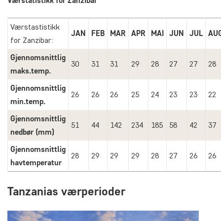
Værstatistikk for Zanzibar
Værstastistikk
JAN
FEB
MAR
APR
MAI
JUN
JUL
AU
for Zanzibar:
Gjennomsnittlig
30
31
31
29
28
27
27
28
maks.temp.
Gjennomsnittlig
26
26
26
25
24
23
23
22
min.temp.
Gjennomsnittlig
51
44
142
234
185
58
42
37
nedbør (mm)
Gjennomsnittlig
28
29
29
29
28
27
26
26
havtemperatur
Tanzanias værperioder