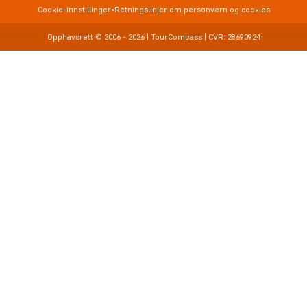
Informasjon
Cookie-innstillinger
•
Retningslinjer om personvern og cookies
Deutschland
Opphavsrett © 2006 - 2026 | TourCompass | CVR: 28690924
Danmark
Sverige
Nederland
Suomi