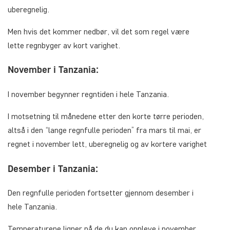
uberegnelig.
Men hvis det kommer nedbør, vil det som regel være
lette regnbyger av kort varighet.
November i Tanzania:
I november begynner regntiden i hele Tanzania.
I motsetning til månedene etter den korte tørre perioden,
altså i den “lange regnfulle perioden” fra mars til mai, er
regnet i november lett, uberegnelig og av kortere varighet
Desember i Tanzania:
Den regnfulle perioden fortsetter gjennom desember i
hele Tanzania.
Temperaturene ligner på de du kan oppleve i november,