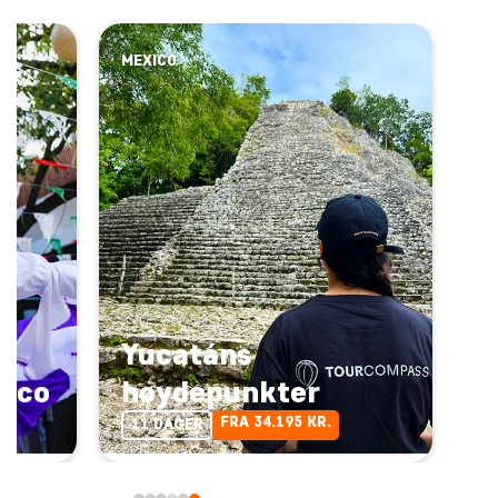
MEXICO
Yucatáns
xico
høydepunkter
FRA 34.195 KR.
11 DAGER