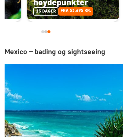
høydepunkter
FRA 53.695 KR.
13 DAGER
Mexico – bading og sightseeing