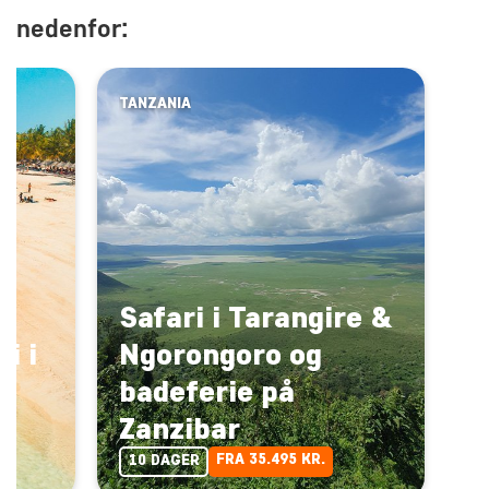
nedenfor:
TANZANIA
Safari i Tarangire &
i i
Ngorongoro og
badeferie på
Zanzibar
FRA 35.495 KR.
10 DAGER