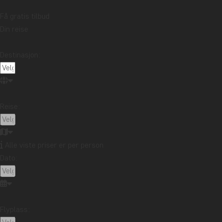
Få gratis tilbud
Din reise
Destinasjon:
Fjell, ørkener, strender, jungel – Colombia har alt, og
februar er en perfekt måned til å utforske landets
Reise:
mangfoldige og varierte natur. Februar er i en tørr
periode, og du kan forvente solrike dager med varmt vær
– avhengig av hvor høyt oppe du befinner deg.
Alle viste priser er per person
Dato:
I Andesfjellene finner du tre av Colombias interessante
områder. Landets hovedstad Bogotá er en flott blanding
av moderne arkitektur og gamle kolonitidsbygninger med
en fascinerende historie. Byen ligger i Andesfjellene, i
Flyplass:
2.600 m.o.h., og har våraktige dagtemperaturer året