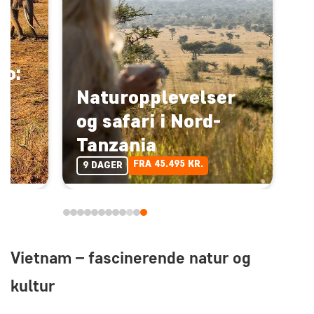
ro:
Naturopplevelser
g
og safari i Nord-
Tanzania
FRA 45.495 KR.
9 DAGER
Vietnam – fascinerende natur og
kultur