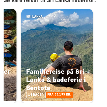
Se våre reiser til Sri Lanka nedenfor:
SRI LANKA
nder
Familiereise på Sri
Lanka & badeferie i
Bentota
FRA 33.195 KR.
14 DAGER