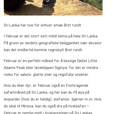
Sri Lanka har noe for enhver smak året rundt.
I februar er det stort sett mildt klima på hele Sri Lanka.
På grunn av landets geografiske beliggenhet nær ekvator
kan det imidlertid komme regnskyll året rundt.
Februar er en perfekt måned for å bestige fjellet Little
Adams Peak eller løveklippen Sigiriya, for det er mindre
risiko for sølete, glatte stier og regnfulle utsikter.
Hvis du liker dyr, er februar også en fremragende
safarimåned på Sri Lanka, og her kan du få øya på
leoparder (hvis du er heldig), elefanter, bjørner m.m. Hvis
du skal til Mirissa, kan du også dra på hvalsafari –
februar er nemlig midt i hvalsesongen på Sri Lankas